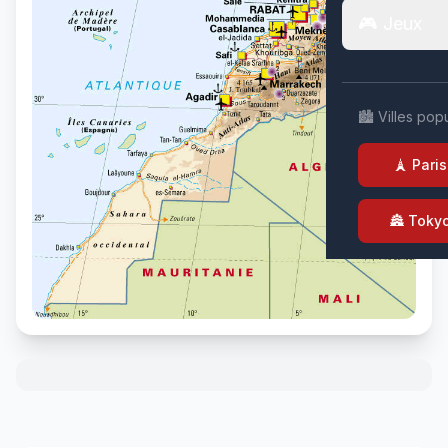
🎮 Jeux
🏙️ Villes pop
🗼 Paris
🏯 Toky