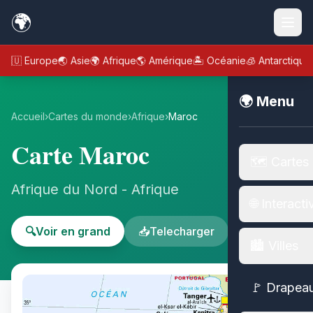
🌍
🇪🇺 Europe
🌏 Asie
🌍 Afrique
🌎 Amérique
🏝️ Océanie
🧊 Antarctique
🌍 Menu
Accueil
›
Cartes du monde
›
Afrique
›
Maroc
Carte Maroc
🗺️ Cartes
Afrique du Nord - Afrique
🌐 Interacti
🔍
Voir en grand
📥
Telecharger
🏙️ Villes
🚩 Drapea