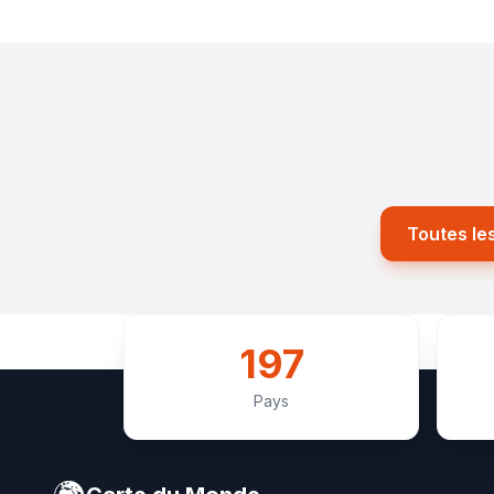
Toutes le
197
Pays