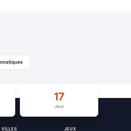
ematiques
17
Jeux
VILLES
JEUX