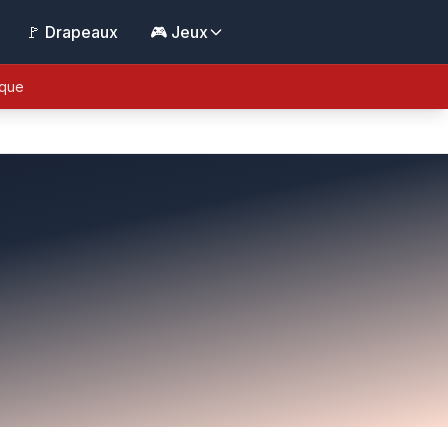
🚩 Drapeaux
🎮 Jeux
ique