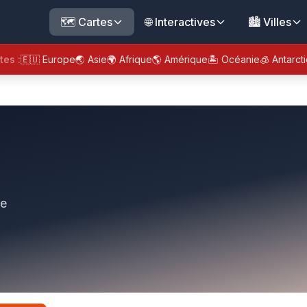
🗺️ Cartes
🌐 Interactives
🏙️ Villes
tes :
🇪🇺 Europe
🌏 Asie
🌍 Afrique
🌎 Amérique
🏝️ Océanie
🧊 Antarct
de