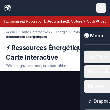
🌍
💰 Économie
👥 Population
🌡️ Géographie
🏛️ Culture
🔧 Outils
🎮 Jeux
Accueil
›
Cartes Interactives
›
⚡ Énergie & Environnement
›
⚡
🌍 Menu
Ressources Énergétiques
⚡ Ressources Énergétiques —
Carte Interactive
🗺️ Cartes
Pétrole, gaz, charbon, uranium, lithium.
🌐 Interacti
🏙️ Villes
🚩 Drapea