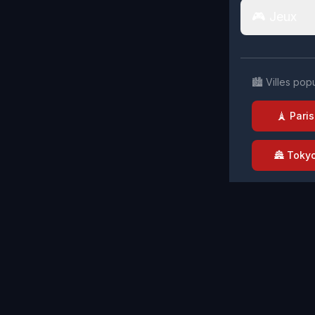
🎮 Jeux
🏙️ Villes pop
🗼 Paris
🏯 Toky