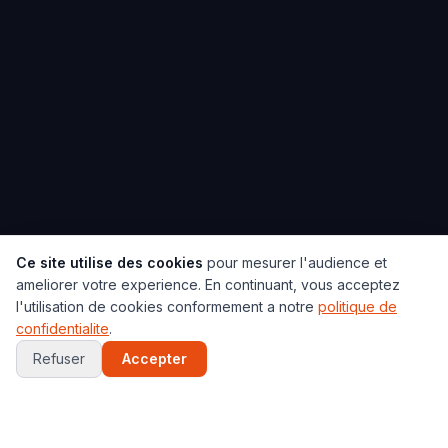
Ce site utilise des cookies
pour mesurer l'audience et
ameliorer votre experience. En continuant, vous acceptez
l'utilisation de cookies conformement a notre
politique de
confidentialite
.
Refuser
Accepter
🛢️
🔥
⛏️
☢️
🔋
🌱
Pétrole
Gaz
Charbon
Uranium
Lithium
Renouv.