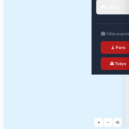
🎮 Jeux
🏙️ Villes popul
🗼 Paris
🏯 Tokyo
+
−
⟲