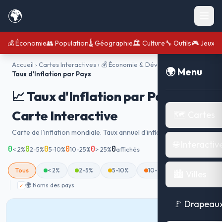
🌍
💰 Économie
👥 Population
🌡️ Géographie
🏛️ Culture
🔧 Outils
🎮 Jeux
Accueil
›
Cartes Interactives
›
💰 Économie & Développement
›
📈
🌍 Menu
Taux d'Inflation par Pays
📈 Taux d'Inflation par Pays —
Carte Interactive
🗺️ Cartes
Carte de l'inflation mondiale. Taux annuel d'inflation par pays.
🌐 Interactiv
0
0
0
0
0
0
< 2%
2-5%
5-10%
10-25%
> 25%
affichés
Tous
< 2%
2-5%
5-10%
10-25%
> 25%
🏙️ Villes
🌍 Noms des pays
✓
🚩 Drapeau