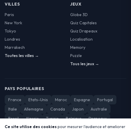
VILLES
JEUX
Paris
Globe 3D
New York
Quiz Capitales
Tokyo
Quiz Drapeaux
Londres
Localisation
Marrakech
Memory
Toutes les villes →
Puzzle
Tous les jeux →
PAYS POPULAIRES
France
Etats-Unis
Maroc
Espagne
Portugal
Italie
Allemagne
Canada
Japon
Australie
Bresil
Algerie
Tunisie
Belgique
Drapeaux
Ce site utilise des cookies
pour mesurer l'audience et ameliorer