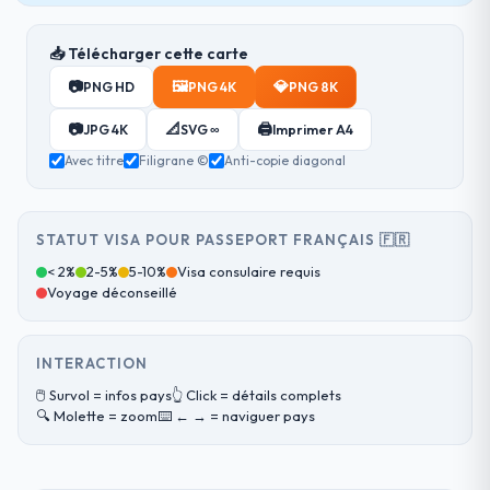
📥 Télécharger cette carte
📷
🖼️
💎
PNG HD
PNG 4K
PNG 8K
📷
📐
🖨️
JPG 4K
SVG ∞
Imprimer A4
Avec titre
Filigrane ©
Anti-copie diagonal
STATUT VISA POUR PASSEPORT FRANÇAIS 🇫🇷
< 2%
2-5%
5-10%
Visa consulaire requis
Voyage déconseillé
INTERACTION
🖱️ Survol = infos pays
👆 Click = détails complets
🔍 Molette = zoom
⌨️ ← → = naviguer pays