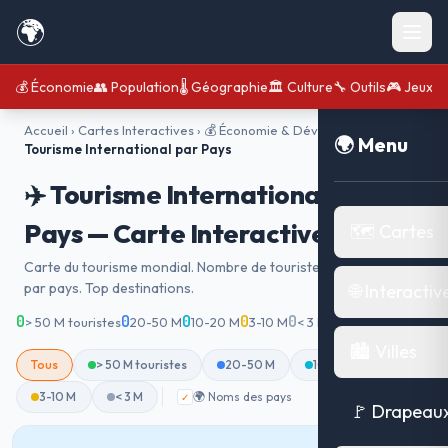
🌍
💰 Économie
👥 Population
🌡️ Géographie
🏛️ Culture
🔧 Outils
🎮 Jeux
Accueil
›
Cartes Interactives
›
💰 Économie & Développement
›
✈️
🌍 Menu
Tourisme International par Pays
✈️ Tourisme International par
Pays — Carte Interactive
🗺️ Cartes
Carte du tourisme mondial. Nombre de touristes internationaux
par pays. Top destinations.
🌐 Interactiv
0
0
0
0
0
0
> 50 M touristes
20-50 M
10-20 M
3-10 M
< 3 M
affichés
🏙️ Villes
Tous
> 50 M touristes
20-50 M
10-20 M
3-10 M
< 3 M
🌍 Noms des pays
✓
🚩 Drapeau