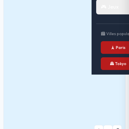
🎮 Jeux
🏙️ Villes popul
🗼 Paris
🏯 Tokyo