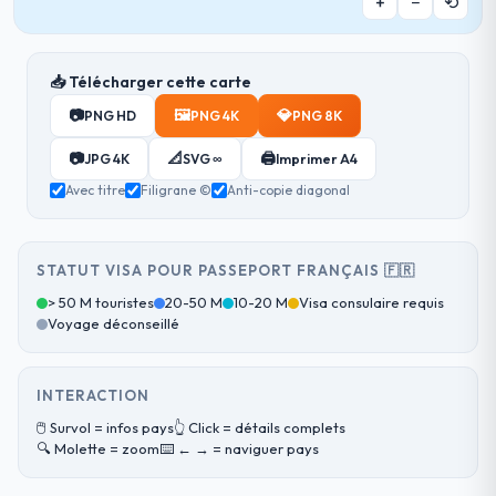
+
−
⟲
📥 Télécharger cette carte
📷
🖼️
💎
PNG HD
PNG 4K
PNG 8K
📷
📐
🖨️
JPG 4K
SVG ∞
Imprimer A4
Avec titre
Filigrane ©
Anti-copie diagonal
STATUT VISA POUR PASSEPORT FRANÇAIS 🇫🇷
> 50 M touristes
20-50 M
10-20 M
Visa consulaire requis
Voyage déconseillé
INTERACTION
🖱️ Survol = infos pays
👆 Click = détails complets
🔍 Molette = zoom
⌨️ ← → = naviguer pays