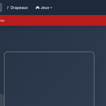
🚩 Drapeaux
🎮 Jeux
nie