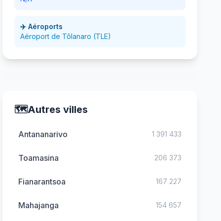
✈️ Aéroports
Aéroport de Tôlanaro (TLE)
🗺️
Autres villes
Antananarivo
1 391 433
Toamasina
206 373
Fianarantsoa
167 227
Mahajanga
154 657