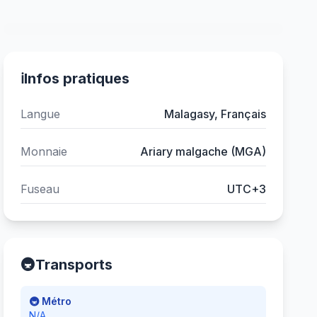
ℹ️
Infos pratiques
Langue
Malagasy, Français
Monnaie
Ariary malgache (MGA)
Fuseau
UTC+3
🚇
Transports
🚇 Métro
N/A