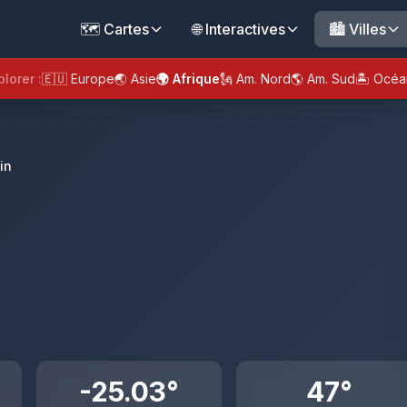
🗺️ Cartes
🌐 Interactives
🏙️ Villes
plorer :
🇪🇺 Europe
🌏 Asie
🌍 Afrique
🗽 Am. Nord
🌎 Am. Sud
🏝️ Océa
in
-25.03°
47°