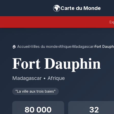
🌍
Carte du Monde
Ex
🏠 Accueil
›
Villes du monde
›
Afrique
›
Madagascar
›
Fort Dauph
Fort Dauphin
Madagascar • Afrique
"La ville aux trois baies"
80 000
32