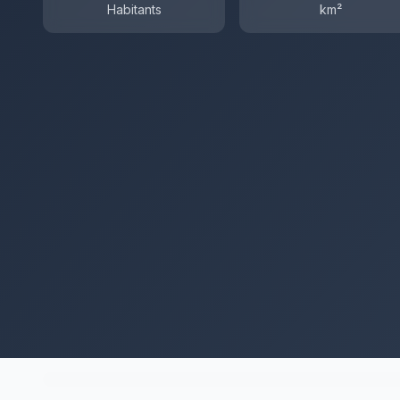
Habitants
km²