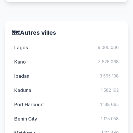
🗺️
Autres villes
Lagos
9 000 000
Kano
3 626 068
Ibadan
3 565 108
Kaduna
1 582 102
Port Harcourt
1 148 665
Benin City
1 125 058
1 112 449