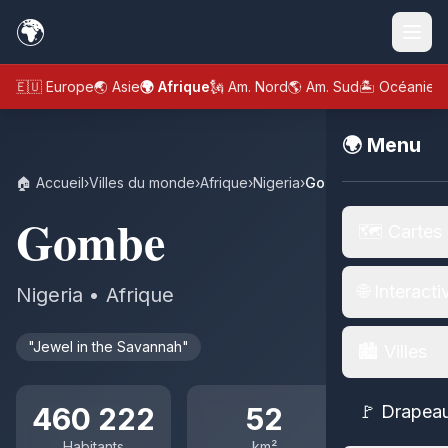
🌍
🇪🇺 Europe
🌏 Asie
🌍 Afrique
🗽 Am. Nord
🌎 Am. Sud
🏝️ Océanie
🌍 Menu
🏠 Accueil
›
Villes du monde
›
Afrique
›
Nigeria
›
Gombe
Gombe
🗺️ Cartes
🌐 Interacti
Nigeria • Afrique
"Jewel in the Savannah"
🏙️ Villes
460 222
52
🚩 Drapea
Habitants
km²