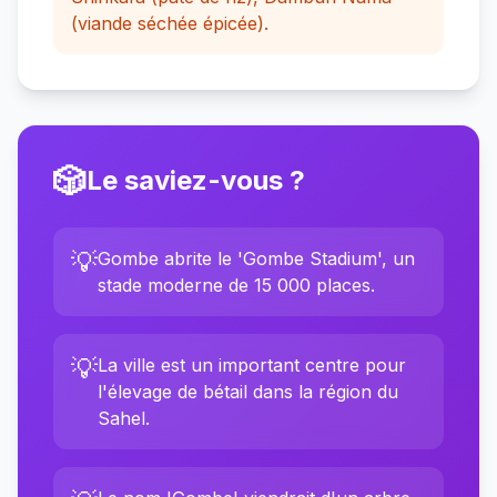
(viande séchée épicée).
🎲
Le saviez-vous ?
💡
Gombe abrite le 'Gombe Stadium', un
stade moderne de 15 000 places.
💡
La ville est un important centre pour
l'élevage de bétail dans la région du
Sahel.