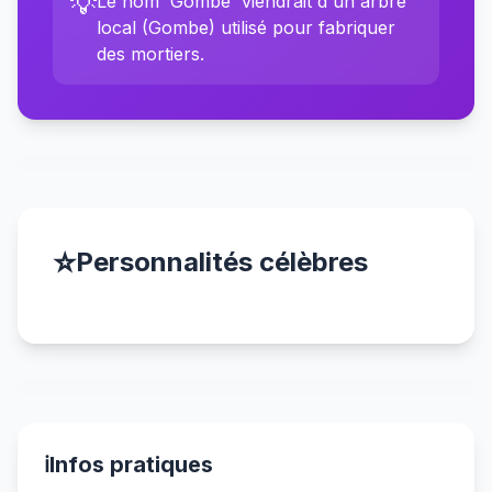
💡
Le nom 'Gombe' viendrait d'un arbre
local (Gombe) utilisé pour fabriquer
des mortiers.
⭐
Personnalités célèbres
ℹ️
Infos pratiques