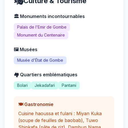
🎭
Culture & Tourisme
🏛️ Monuments incontournables
Palais de l'Emir de Gombe
Monument du Centenaire
🖼️ Musées
Musée d'État de Gombe
🏘️ Quartiers emblématiques
Bolari
Jekadafari
Pantami
🍽️ Gastronomie
Cuisine haoussa et fulani : Miyan Kuka
(soupe de feuilles de baobab), Tuwo
Shinkafa (pâte de riz), Dambun Nama