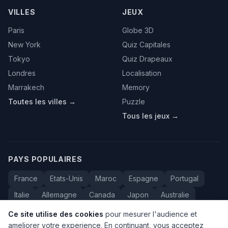
VILLES
JEUX
Paris
Globe 3D
New York
Quiz Capitales
Tokyo
Quiz Drapeaux
Londres
Localisation
Marrakech
Memory
Toutes les villes →
Puzzle
Tous les jeux →
PAYS POPULAIRES
France
Etats-Unis
Maroc
Espagne
Portugal
Italie
Allemagne
Canada
Japon
Australie
Bresil
Algerie
Tunisie
Belgique
Drapeaux
Ce site utilise des cookies
pour mesurer l'audience et
ameliorer votre experience. En continuant, vous acceptez