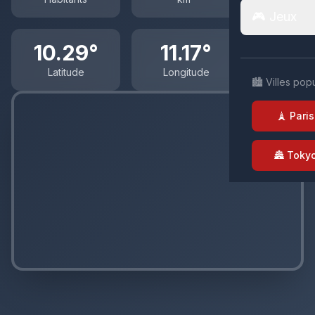
🎮 Jeux
10.29°
11.17°
Latitude
Longitude
🏙️ Villes pop
🗼 Paris
🏯 Toky