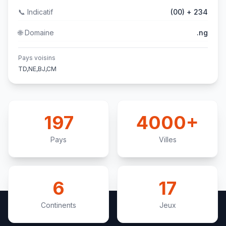
📞
Indicatif
(00) + 234
🌐
Domaine
.ng
Pays voisins
TD,NE,BJ,CM
197
4000+
Pays
Villes
6
17
Continents
Jeux