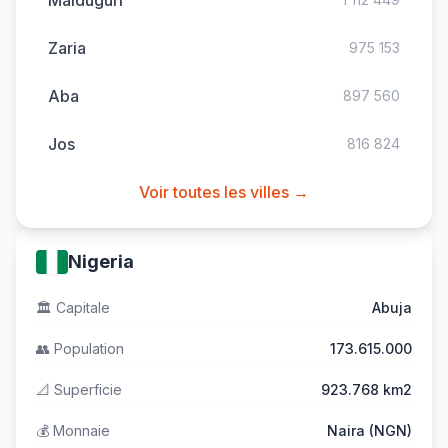
Maiduguri
Zaria
975 153
Aba
897 560
Jos
816 824
Voir toutes les villes →
Nigeria
🏛️
Capitale
Abuja
👥
Population
173.615.000
📐
Superficie
923.768 km2
💰
Monnaie
Naira (NGN)