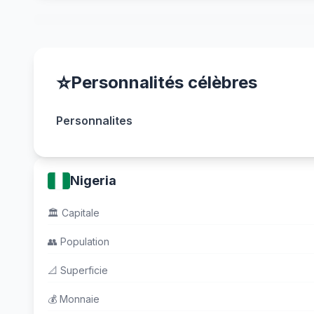
⭐
Personnalités célèbres
Personnalites
Nigeria
🏛️
Capitale
👥
Population
📐
Superficie
💰
Monnaie