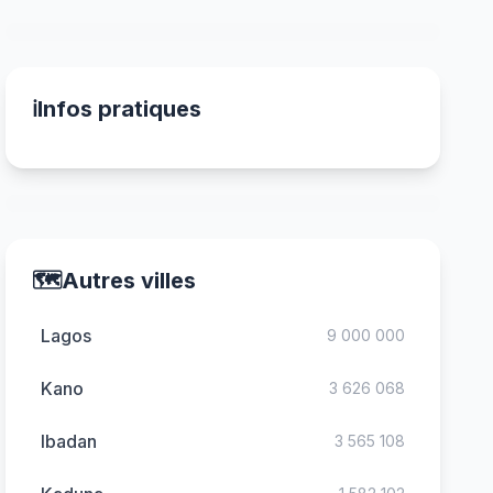
ℹ️
Infos pratiques
🗺️
Autres villes
Lagos
9 000 000
Kano
3 626 068
Ibadan
3 565 108