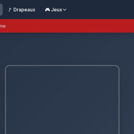
🚩 Drapeaux
🎮 Jeux
nie