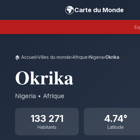
🌍
Carte du Monde
Ex
🏠 Accueil
›
Villes du monde
›
Afrique
›
Nigeria
›
Okrika
Okrika
Nigeria • Afrique
133 271
4.74°
Habitants
Latitude