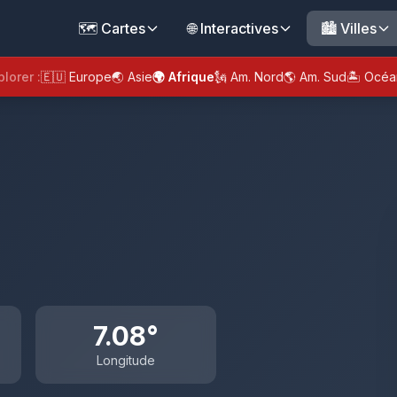
🗺️ Cartes
🌐 Interactives
🏙️ Villes
plorer :
🇪🇺 Europe
🌏 Asie
🌍 Afrique
🗽 Am. Nord
🌎 Am. Sud
🏝️ Océa
7.08°
Longitude