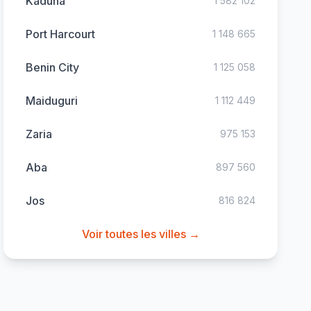
Kaduna
1 582 102
Port Harcourt
1 148 665
Benin City
1 125 058
Maiduguri
1 112 449
Zaria
975 153
Aba
897 560
Jos
816 824
Voir toutes les villes →