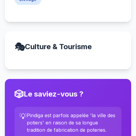
🎭
Culture & Tourisme
🎲
Le saviez-vous ?
💡
Pindiga est parfois appelée 'la ville des
potiers' en raison de sa longue
tradition de fabrication de poteries.