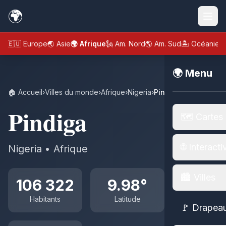
🌍
🇪🇺 Europe
🌏 Asie
🌍 Afrique
🗽 Am. Nord
🌎 Am. Sud
🏝️ Océanie
🌍 Menu
🏠 Accueil
›
Villes du monde
›
Afrique
›
Nigeria
›
Pindiga
Pindiga
🗺️ Cartes
🌐 Interacti
Nigeria • Afrique
🏙️ Villes
106 322
9.98°
Habitants
Latitude
🚩 Drapea