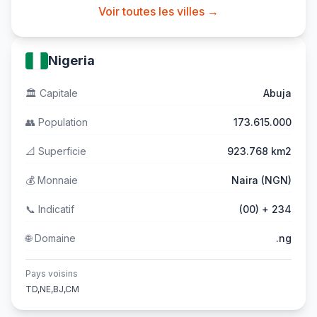
Voir toutes les villes →
Nigeria
🏛️
Capitale
Abuja
👥
Population
173.615.000
📐
Superficie
923.768 km2
💰
Monnaie
Naira (NGN)
📞
Indicatif
(00) + 234
🌐
Domaine
.ng
Pays voisins
TD,NE,BJ,CM