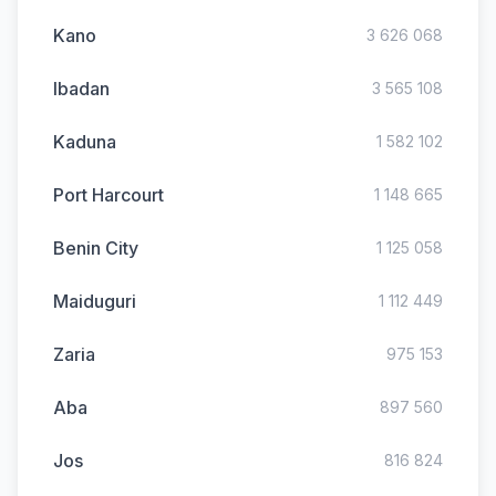
Kano
3 626 068
Ibadan
3 565 108
Kaduna
1 582 102
Port Harcourt
1 148 665
Benin City
1 125 058
Maiduguri
1 112 449
Zaria
975 153
Aba
897 560
Jos
816 824