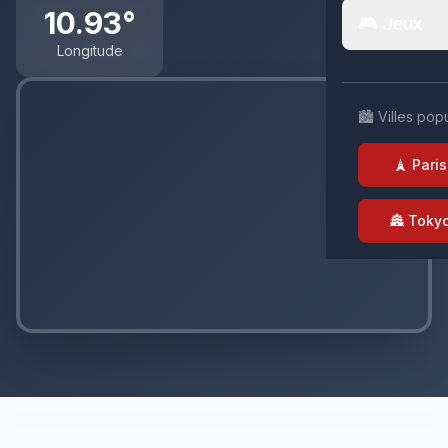
10.93°
🎮 Jeux
Longitude
🏙️ Villes pop
🗼 Paris
🏯 Toky