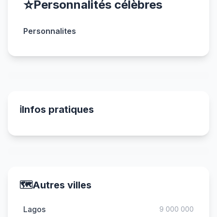
⭐
Personnalités célèbres
Personnalites
ℹ️
Infos pratiques
🗺️
Autres villes
Lagos
9 000 000