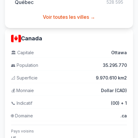
Québec
528 595
Voir toutes les villes →
Canada
🏛️
Capitale
Ottawa
👥
Population
35.295.770
📐
Superficie
9.970.610 km2
💰
Monnaie
Dollar (CAD)
📞
Indicatif
(00) + 1
🌐
Domaine
.ca
Pays voisins
US