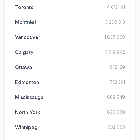
Toronto
4 612 191
Montréal
3 268 513
Vancouver
1 837 969
Calgary
1 019 942
Ottawa
812 129
Edmonton
712 391
Mississauga
668 549
North York
636 000
Winnipeg
632 063