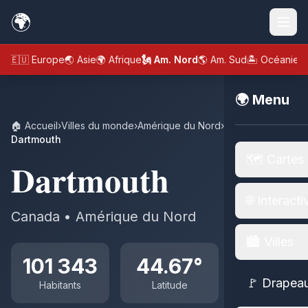
🌍
🇪🇺 Europe
🌏 Asie
🌍 Afrique
🗽 Am. Nord
🌎 Am. Sud
🏝️ Océanie
🌍 Menu
🏠 Accueil
›
Villes du monde
›
Amérique du Nord
›
Canada
›
Dartmouth
🗺️ Cartes
Dartmouth
🌐 Interacti
Canada • Amérique du Nord
🏙️ Villes
101 343
44.67°
🚩 Drapea
Habitants
Latitude