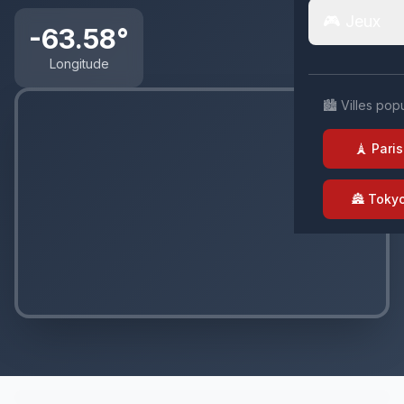
🎮 Jeux
-63.58°
Longitude
🏙️ Villes pop
🗼 Paris
🏯 Toky