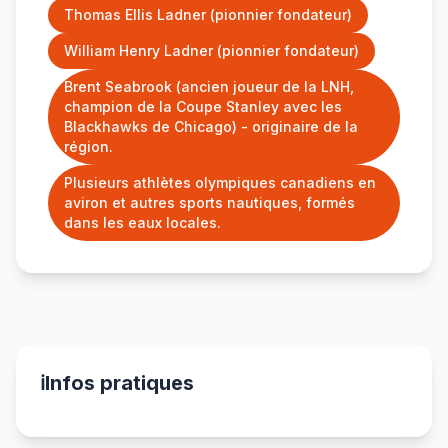
Thomas Ellis Ladner (pionnier fondateur)
William Henry Ladner (pionnier fondateur)
Brent Seabrook (ancien joueur de la LNH,
champion de la Coupe Stanley avec les
Blackhawks de Chicago) - originaire de la
région.
Plusieurs athlètes olympiques canadiens en
aviron et autres sports nautiques, formés
dans les eaux locales.
ℹ️
Infos pratiques