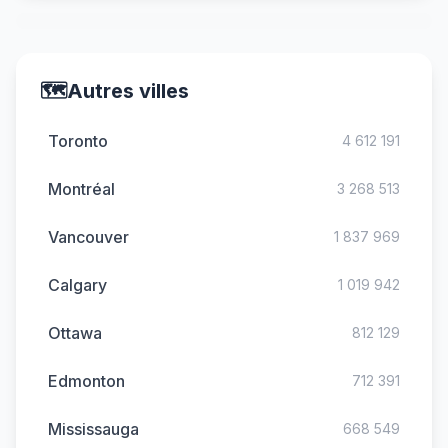
🗺️
Autres villes
Toronto
4 612 191
Montréal
3 268 513
Vancouver
1 837 969
Calgary
1 019 942
Ottawa
812 129
Edmonton
712 391
Mississauga
668 549