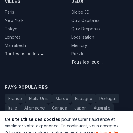
VILLES
JEUX
Paris
Globe 3D
New York
Quiz Capitales
Tokyo
Quiz Drapeaux
Londres
Localisation
Marrakech
Memory
Toutes les villes →
Puzzle
Tous les jeux →
PAYS POPULAIRES
France
Etats-Unis
Maroc
Espagne
Portugal
Italie
Allemagne
Canada
Japon
Australie
Bresil
Algerie
Tunisie
Belgique
Drapeaux
Ce site utilise des cookies
pour mesurer l'audience et
ameliorer votre experience. En continuant, vous acceptez
l'utilisation de cookies conformement a notre
politique de