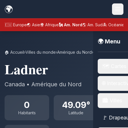
🌍
🇪🇺 Europe
🌏 Asie
🌍 Afrique
🗽 Am. Nord
🌎 Am. Sud
🏝️ Océanie
🌍 Menu
🏠 Accueil
›
Villes du monde
›
Amérique du Nord
›
Canada
›
Ladner
Ladner
🗺️ Cartes
🌐 Interacti
Canada • Amérique du Nord
🏙️ Villes
0
49.09°
Habitants
Latitude
🚩 Drapea