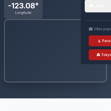
-123.08°
🎮 Jeux
Longitude
🏙️ Villes pop
🗼 Paris
🏯 Toky