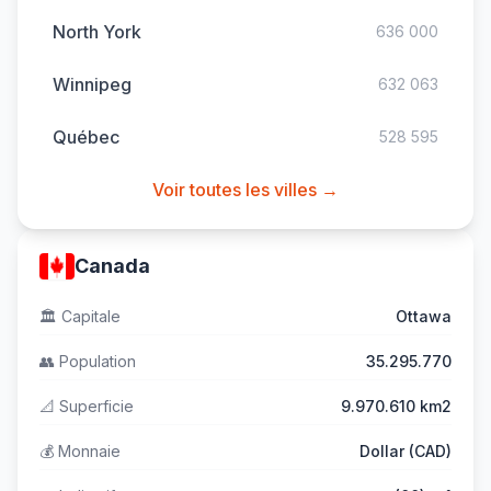
North York
636 000
Winnipeg
632 063
Québec
528 595
Voir toutes les villes →
Canada
🏛️
Capitale
Ottawa
👥
Population
35.295.770
📐
Superficie
9.970.610 km2
💰
Monnaie
Dollar (CAD)