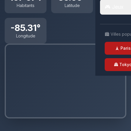
Habitants
Latitude
🎮 Jeux
-85.31°
🏙️ Villes pop
Longitude
🗼 Paris
🏯 Toky