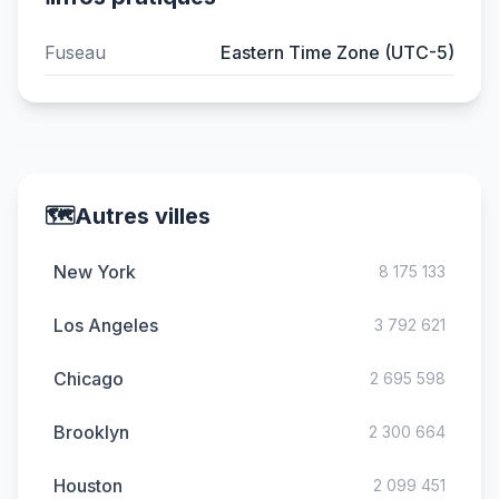
Fuseau
Eastern Time Zone (UTC-5)
🗺️
Autres villes
New York
8 175 133
Los Angeles
3 792 621
Chicago
2 695 598
Brooklyn
2 300 664
Houston
2 099 451