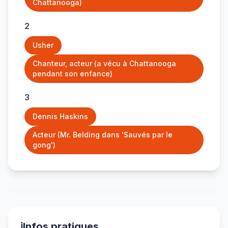
Chattanooga)
2
Usher
Chanteur, acteur (a vécu à Chattanooga
pendant son enfance)
3
Dennis Haskins
Acteur (Mr. Belding dans 'Sauvés par le
gong')
ℹ️
Infos pratiques