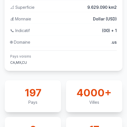
📐
Superficie
9.629.090 km2
💰
Monnaie
Dollar (USD)
📞
Indicatif
(00) + 1
🌐
Domaine
.us
Pays voisins
CA,MX,CU
197
4000+
Pays
Villes