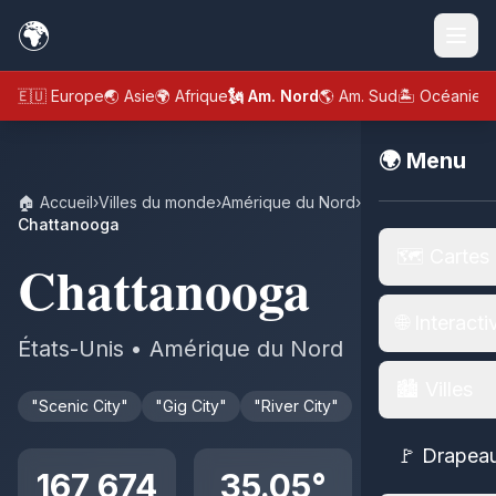
🌍
🇪🇺 Europe
🌏 Asie
🌍 Afrique
🗽 Am. Nord
🌎 Am. Sud
🏝️ Océanie
🌍 Menu
🏠 Accueil
›
Villes du monde
›
Amérique du Nord
›
États-Unis
›
Chattanooga
🗺️ Cartes
Chattanooga
🌐 Interacti
États-Unis • Amérique du Nord
🏙️ Villes
"Scenic City"
"Gig City"
"River City"
🚩 Drapea
167 674
35.05°