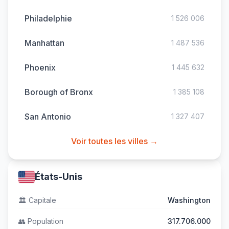
Philadelphie
1 526 006
Manhattan
1 487 536
Phoenix
1 445 632
Borough of Bronx
1 385 108
San Antonio
1 327 407
Voir toutes les villes →
États-Unis
🏛️
Capitale
Washington
👥
Population
317.706.000