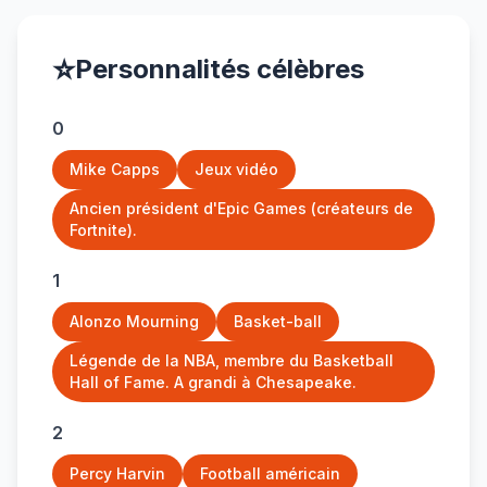
⭐
Personnalités célèbres
0
Mike Capps
Jeux vidéo
Ancien président d'Epic Games (créateurs de
Fortnite).
1
Alonzo Mourning
Basket-ball
Légende de la NBA, membre du Basketball
Hall of Fame. A grandi à Chesapeake.
2
Percy Harvin
Football américain