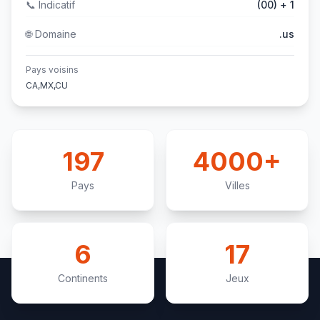
📞
Indicatif
(00) + 1
🌐
Domaine
.us
Pays voisins
CA,MX,CU
197
4000+
Pays
Villes
6
17
Continents
Jeux