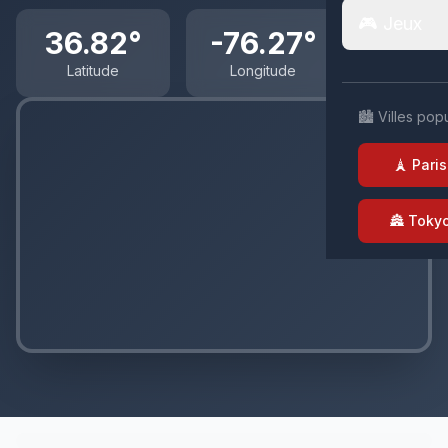
🎮 Jeux
36.82°
-76.27°
Latitude
Longitude
🏙️ Villes pop
🗼 Paris
🏯 Toky