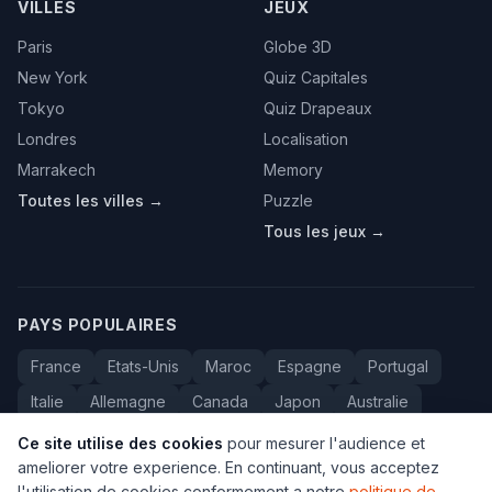
VILLES
JEUX
Paris
Globe 3D
New York
Quiz Capitales
Tokyo
Quiz Drapeaux
Londres
Localisation
Marrakech
Memory
Toutes les villes →
Puzzle
Tous les jeux →
PAYS POPULAIRES
France
Etats-Unis
Maroc
Espagne
Portugal
Italie
Allemagne
Canada
Japon
Australie
Bresil
Algerie
Tunisie
Belgique
Drapeaux
Ce site utilise des cookies
pour mesurer l'audience et
ameliorer votre experience. En continuant, vous acceptez
l'utilisation de cookies conformement a notre
politique de