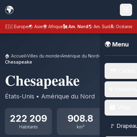
🌍
🇪🇺 Europe
🌏 Asie
🌍 Afrique
🗽 Am. Nord
🌎 Am. Sud
🏝️ Océanie
🌍 Menu
🏠 Accueil
›
Villes du monde
›
Amérique du Nord
›
États-Unis
›
Chesapeake
🗺️ Cartes
Chesapeake
🌐 Interacti
États-Unis • Amérique du Nord
🏙️ Villes
222 209
908.8
🚩 Drapea
Habitants
km²