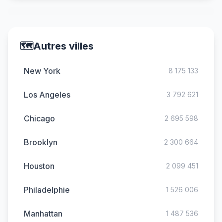
🗺️
Autres villes
New York
8 175 133
Los Angeles
3 792 621
Chicago
2 695 598
Brooklyn
2 300 664
Houston
2 099 451
Philadelphie
1 526 006
Manhattan
1 487 536