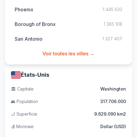
Phoenix
1 445 632
Borough of Bronx
1 385 108
San Antonio
1 327 407
Voir toutes les villes →
États-Unis
🏛️
Capitale
Washington
👥
Population
317.706.000
📐
Superficie
9.629.090 km2
💰
Monnaie
Dollar (USD)