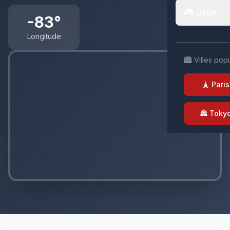
🎮 Jeux
-83°
Longitude
🏙️ Villes pop
🗼 Paris
🏯 Toky