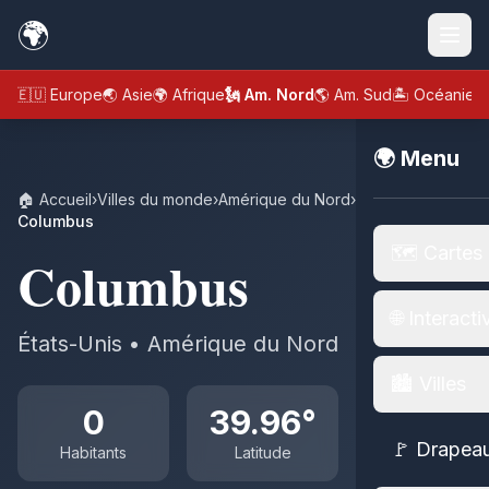
🌍
🇪🇺 Europe
🌏 Asie
🌍 Afrique
🗽 Am. Nord
🌎 Am. Sud
🏝️ Océanie
🌍 Menu
🏠 Accueil
›
Villes du monde
›
Amérique du Nord
›
États-Unis
›
Columbus
🗺️ Cartes
Columbus
🌐 Interacti
États-Unis • Amérique du Nord
🏙️ Villes
0
39.96°
🚩 Drapea
Habitants
Latitude