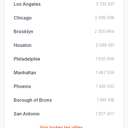
Los Angeles
3 792 621
Chicago
2 695 598
Brooklyn
2 300 664
Houston
2 099 451
Philadelphie
1 526 006
Manhattan
1 487 536
Phoenix
1 445 632
Borough of Bronx
1 385 108
San Antonio
1 327 407
Voir toutes les villes →