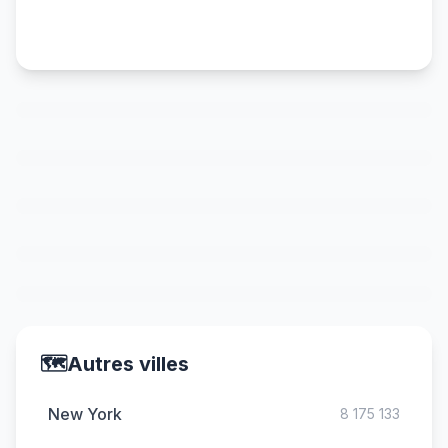
🗺️
Autres villes
New York
8 175 133