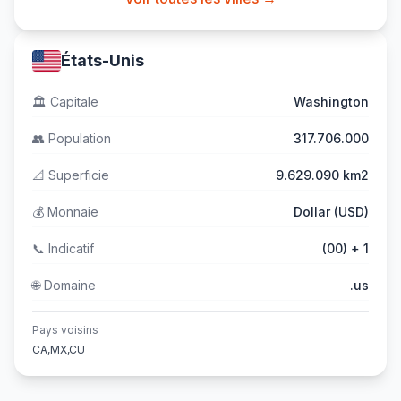
États-Unis
🏛️
Capitale
Washington
👥
Population
317.706.000
📐
Superficie
9.629.090 km2
💰
Monnaie
Dollar (USD)
📞
Indicatif
(00) + 1
🌐
Domaine
.us
Pays voisins
CA,MX,CU