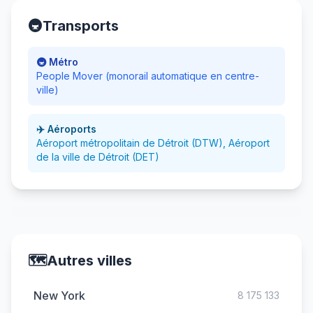
🚇
Transports
🚇 Métro
People Mover (monorail automatique en centre-
ville)
✈️ Aéroports
Aéroport métropolitain de Détroit (DTW), Aéroport
de la ville de Détroit (DET)
🗺️
Autres villes
New York
8 175 133