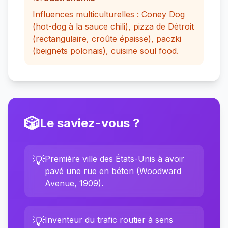
Influences multiculturelles : Coney Dog
(hot-dog à la sauce chili), pizza de Détroit
(rectangulaire, croûte épaisse), paczki
(beignets polonais), cuisine soul food.
🎲
Le saviez-vous ?
💡
Première ville des États-Unis à avoir
pavé une rue en béton (Woodward
Avenue, 1909).
💡
Inventeur du trafic routier à sens