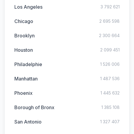
Los Angeles
3 792 621
Chicago
2 695 598
Brooklyn
2 300 664
Houston
2 099 451
Philadelphie
1 526 006
Manhattan
1 487 536
Phoenix
1 445 632
Borough of Bronx
1 385 108
San Antonio
1 327 407