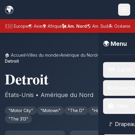
🌍
🇪🇺 Europe
🌏 Asie
🌍 Afrique
🗽 Am. Nord
🌎 Am. Sud
🏝️ Océanie
🌍 Menu
🏠 Accueil
›
Villes du monde
›
Amérique du Nord
›
États-Unis
›
Detroit
🗺️ Cartes
Detroit
🌐 Interacti
États-Unis • Amérique du Nord
🏙️ Villes
"Motor City"
"Motown"
"The D"
"Hockeytown"
"The 313"
🚩 Drapea