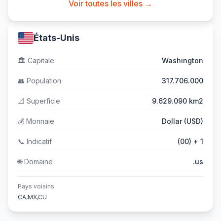
Voir toutes les villes →
États-Unis
🏛️
Capitale
Washington
👥
Population
317.706.000
📐
Superficie
9.629.090 km2
💰
Monnaie
Dollar (USD)
📞
Indicatif
(00) + 1
🌐
Domaine
.us
Pays voisins
CA,MX,CU