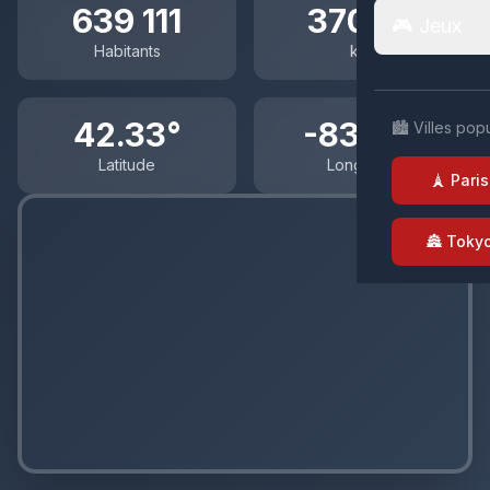
639 111
370.03
🎮 Jeux
Habitants
km²
42.33°
-83.05°
🏙️ Villes pop
Latitude
Longitude
🗼 Paris
🏯 Toky