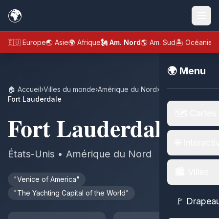
🌍
🇪🇺 Europe
🌏 Asie
🌍 Afrique
🗽 Am. Nord
🌎 Am. Sud
🏝️ Océanie
🌍 Menu
🏠 Accueil
›
Villes du monde
›
Amérique du Nord
›
États-Unis
›
Fort Lauderdale
🗺️ Cartes
Fort Lauderdale
🌐 Interacti
États-Unis • Amérique du Nord
🏙️ Villes
"Venice of America"
"The Yachting Capital of the World"
🚩 Drapea