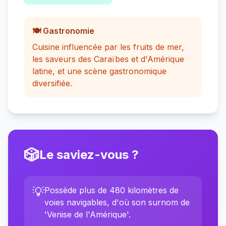
🍽️ Gastronomie
Cuisine influencée par les fruits de mer,
les saveurs des Caraïbes et d'Amérique
latine, et une scène gastronomique
diversifiée.
🎲
Le saviez-vous ?
💡
Possède plus de 480 kilomètres de
voies navigables, d'où son surnom de
'Venise de l'Amérique'.