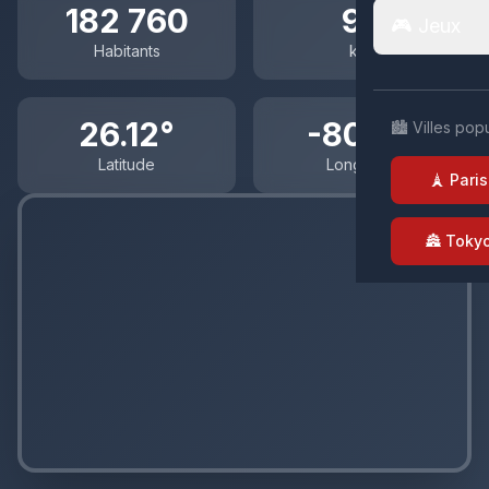
182 760
94
🎮 Jeux
Habitants
km²
26.12°
-80.14°
🏙️ Villes pop
Latitude
Longitude
🗼 Paris
🏯 Toky