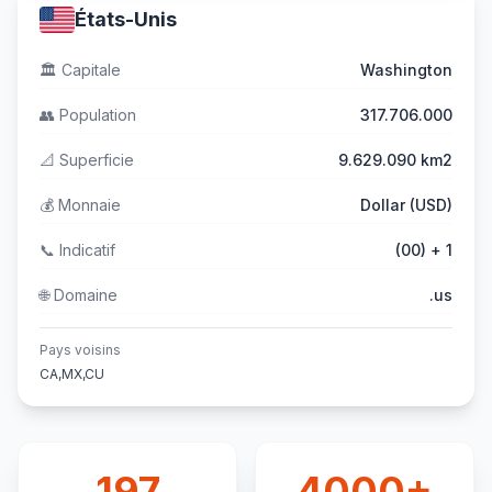
États-Unis
🏛️
Capitale
Washington
👥
Population
317.706.000
📐
Superficie
9.629.090 km2
💰
Monnaie
Dollar (USD)
📞
Indicatif
(00) + 1
🌐
Domaine
.us
Pays voisins
CA,MX,CU
197
4000+