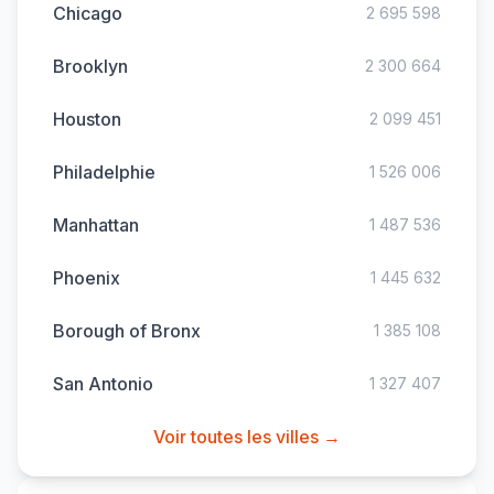
Chicago
2 695 598
Brooklyn
2 300 664
Houston
2 099 451
Philadelphie
1 526 006
Manhattan
1 487 536
Phoenix
1 445 632
Borough of Bronx
1 385 108
San Antonio
1 327 407
Voir toutes les villes →