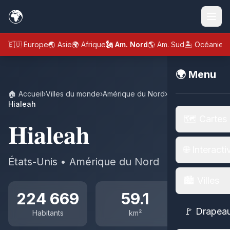
🌍
🇪🇺 Europe
🌏 Asie
🌍 Afrique
🗽 Am. Nord
🌎 Am. Sud
🏝️ Océanie
🌍 Menu
🏠 Accueil
›
Villes du monde
›
Amérique du Nord
›
États-Unis
›
Hialeah
🗺️ Cartes
Hialeah
🌐 Interacti
États-Unis • Amérique du Nord
🏙️ Villes
224 669
59.1
🚩 Drapea
Habitants
km²