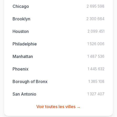
Chicago
2 695 598
Brooklyn
2 300 664
Houston
2 099 451
Philadelphie
1 526 006
Manhattan
1 487 536
Phoenix
1 445 632
Borough of Bronx
1 385 108
San Antonio
1 327 407
Voir toutes les villes →