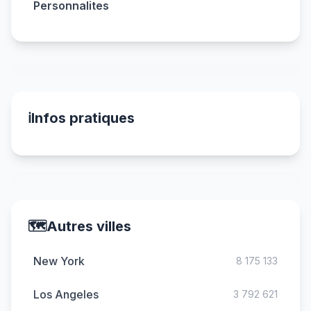
Personnalites
ℹ️
Infos pratiques
🗺️
Autres villes
New York
8 175 133
Los Angeles
3 792 621