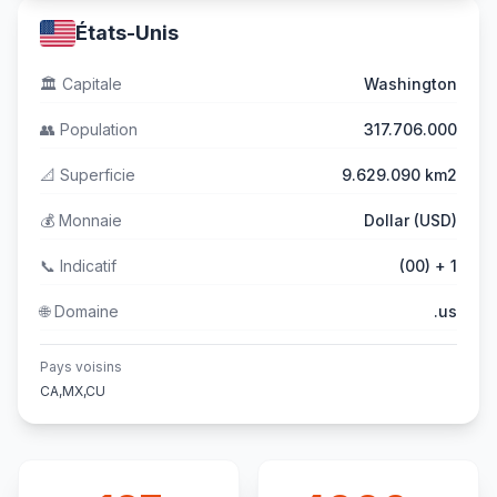
États-Unis
🏛️
Capitale
Washington
👥
Population
317.706.000
📐
Superficie
9.629.090 km2
💰
Monnaie
Dollar (USD)
📞
Indicatif
(00) + 1
🌐
Domaine
.us
Pays voisins
CA,MX,CU