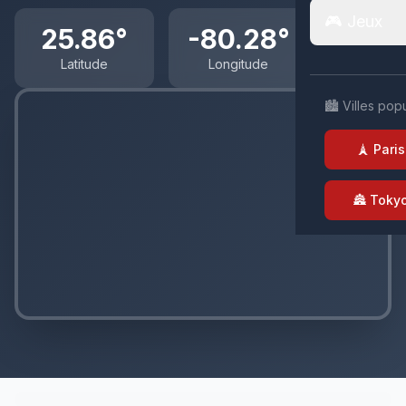
🎮 Jeux
25.86°
-80.28°
Latitude
Longitude
🏙️ Villes pop
🗼 Paris
🏯 Toky