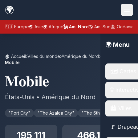
🌍
🇪🇺 Europe
🌏 Asie
🌍 Afrique
🗽 Am. Nord
🌎 Am. Sud
🏝️ Océanie
🌍 Menu
🏠 Accueil
›
Villes du monde
›
Amérique du Nord
›
États-Unis
›
Mobile
🗺️ Cartes
Mobile
🌐 Interacti
États-Unis • Amérique du Nord
🏙️ Villes
"Port City"
"The Azalea City"
"The 6th City"
🚩 Drapea
195 111
466.1