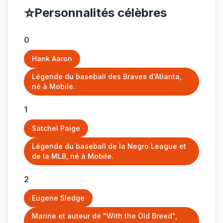
⭐
Personnalités célèbres
0
Hank Aaron
Légende du baseball des Braves d'Atlanta,
né à Mobile.
1
Satchel Paige
Légende du baseball de la Negro League et
de la MLB, né à Mobile.
2
Eugene Sledge
Marine et auteur de "With the Old Breed",