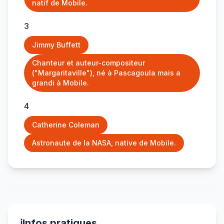
natif de Mobile.
3
Jimmy Buffett
Chanteur et auteur-compositeur
("Margaritaville"), né à Pascagoula mais a
grandi à Mobile.
4
Catherine Coleman
Astronaute de la NASA, native de Mobile.
ℹ️
Infos pratiques