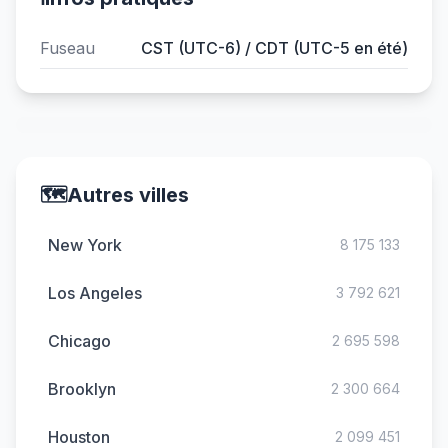
Fuseau
CST (UTC-6) / CDT (UTC-5 en été)
🗺️
Autres villes
New York
8 175 133
Los Angeles
3 792 621
Chicago
2 695 598
Brooklyn
2 300 664
Houston
2 099 451