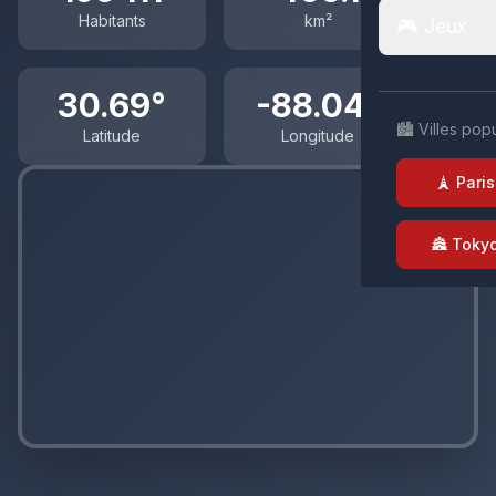
Habitants
km²
🎮 Jeux
30.69°
-88.04°
🏙️ Villes pop
Latitude
Longitude
🗼 Paris
🏯 Toky