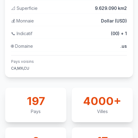
📐
Superficie
9.629.090 km2
💰
Monnaie
Dollar (USD)
📞
Indicatif
(00) + 1
🌐
Domaine
.us
Pays voisins
CA,MX,CU
197
4000+
Pays
Villes