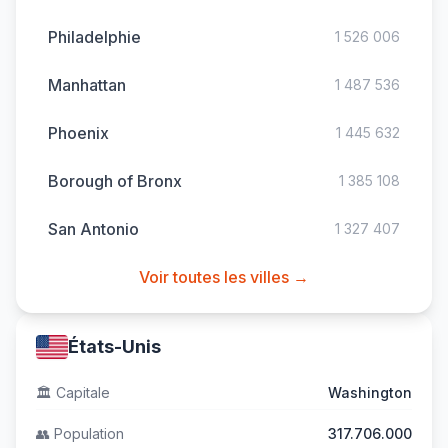
Philadelphie
1 526 006
Manhattan
1 487 536
Phoenix
1 445 632
Borough of Bronx
1 385 108
San Antonio
1 327 407
Voir toutes les villes →
États-Unis
🏛️
Capitale
Washington
👥
Population
317.706.000