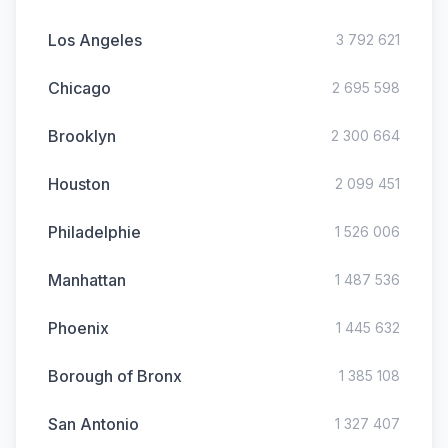
Los Angeles
3 792 621
Chicago
2 695 598
Brooklyn
2 300 664
Houston
2 099 451
Philadelphie
1 526 006
Manhattan
1 487 536
Phoenix
1 445 632
Borough of Bronx
1 385 108
San Antonio
1 327 407