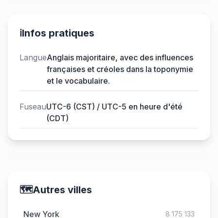
ℹ️
Infos pratiques
Langue
Anglais majoritaire, avec des influences
françaises et créoles dans la toponymie
et le vocabulaire.
Fuseau
UTC-6 (CST) / UTC-5 en heure d'été
(CDT)
🗺️
Autres villes
New York
8 175 133