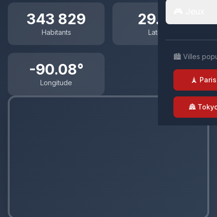
🎮 Jeux
343 829
29.95°
Habitants
Latitude
🏙️ Villes pop
-90.08°
🗼 Paris
Longitude
🏯 Toky