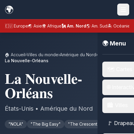
🌍
🇪🇺 Europe
🌏 Asie
🌍 Afrique
🗽 Am. Nord
🌎 Am. Sud
🏝️ Océanie
🌍 Menu
🏠 Accueil
›
Villes du monde
›
Amérique du Nord
›
États-Unis
›
La Nouvelle-Orléans
🗺️ Cartes
La Nouvelle-
Orléans
🌐 Interacti
🏙️ Villes
États-Unis • Amérique du Nord
🚩 Drapea
"NOLA"
"The Big Easy"
"The Crescent City"