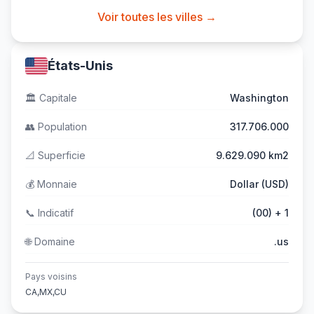
Voir toutes les villes →
États-Unis
🏛️
Capitale
Washington
👥
Population
317.706.000
📐
Superficie
9.629.090 km2
💰
Monnaie
Dollar (USD)
📞
Indicatif
(00) + 1
🌐
Domaine
.us
Pays voisins
CA,MX,CU