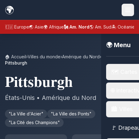
🌍
🇪🇺 Europe
🌏 Asie
🌍 Afrique
🗽 Am. Nord
🌎 Am. Sud
🏝️ Océanie
🌍 Menu
🏠 Accueil
›
Villes du monde
›
Amérique du Nord
›
États-Unis
›
Pittsburgh
🗺️ Cartes
Pittsburgh
🌐 Interacti
États-Unis • Amérique du Nord
🏙️ Villes
"La Ville d'Acier"
"La Ville des Ponts"
"La Cité des Champions"
🚩 Drapea