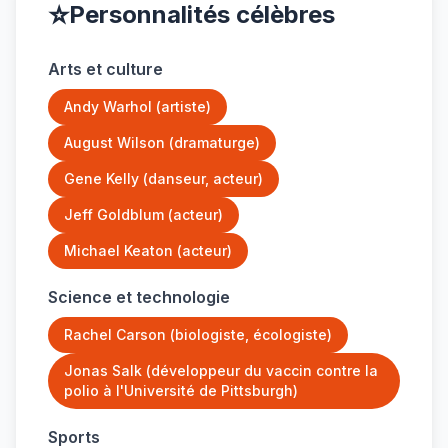
⭐
Personnalités célèbres
Arts et culture
Andy Warhol (artiste)
August Wilson (dramaturge)
Gene Kelly (danseur, acteur)
Jeff Goldblum (acteur)
Michael Keaton (acteur)
Science et technologie
Rachel Carson (biologiste, écologiste)
Jonas Salk (développeur du vaccin contre la
polio à l'Université de Pittsburgh)
Sports