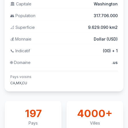
🏛️
Capitale
Washington
👥
Population
317.706.000
📐
Superficie
9.629.090 km2
💰
Monnaie
Dollar (USD)
📞
Indicatif
(00) + 1
🌐
Domaine
.us
Pays voisins
CA,MX,CU
197
4000+
Pays
Villes