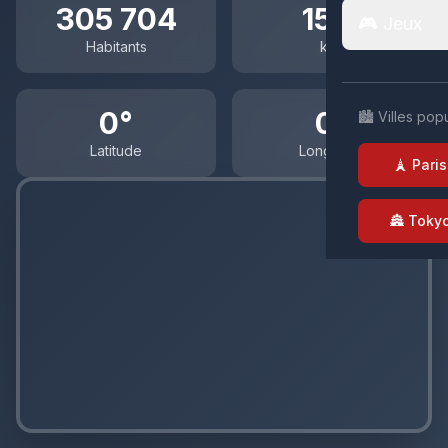
305 704
151.1
🎮 Jeux
Habitants
km²
0°
0°
🏙️ Villes pop
Latitude
Longitude
🗼 Paris
🏯 Toky