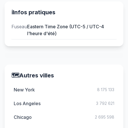
ℹ️
Infos pratiques
Fuseau
Eastern Time Zone (UTC-5 / UTC-4
l'heure d'été)
🗺️
Autres villes
New York
8 175 133
Los Angeles
3 792 621
Chicago
2 695 598