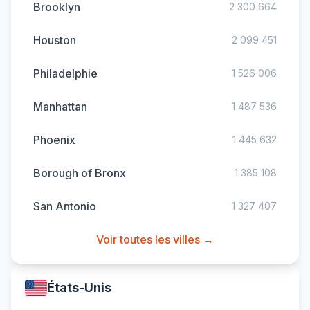
Brooklyn
2 300 664
Houston
2 099 451
Philadelphie
1 526 006
Manhattan
1 487 536
Phoenix
1 445 632
Borough of Bronx
1 385 108
San Antonio
1 327 407
Voir toutes les villes →
États-Unis