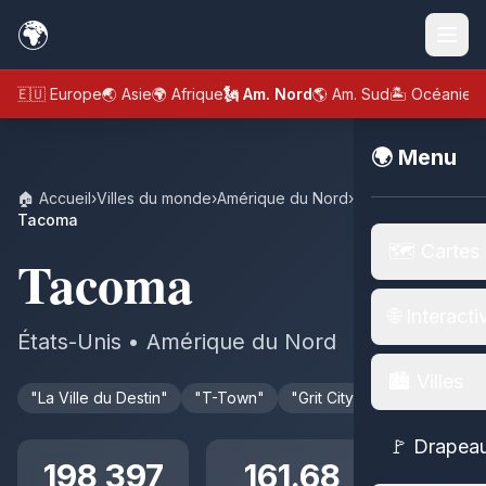
🌍
🇪🇺 Europe
🌏 Asie
🌍 Afrique
🗽 Am. Nord
🌎 Am. Sud
🏝️ Océanie
🌍 Menu
🏠 Accueil
›
Villes du monde
›
Amérique du Nord
›
États-Unis
›
Tacoma
🗺️ Cartes
Tacoma
🌐 Interacti
États-Unis • Amérique du Nord
🏙️ Villes
"La Ville du Destin"
"T-Town"
"Grit City"
🚩 Drapea
198 397
161.68