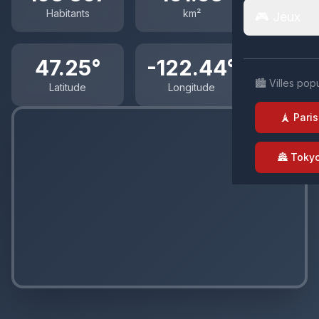
Habitants
km²
🎮 Jeux
47.25°
-122.44°
🏙️ Villes pop
Latitude
Longitude
🗼 Paris
🏯 Toky