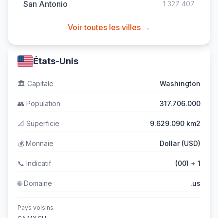
San Antonio
1 327 407
Voir toutes les villes →
États-Unis
🏛️
Capitale
Washington
👥
Population
317.706.000
📐
Superficie
9.629.090 km2
💰
Monnaie
Dollar (USD)
📞
Indicatif
(00) + 1
🌐
Domaine
.us
Pays voisins