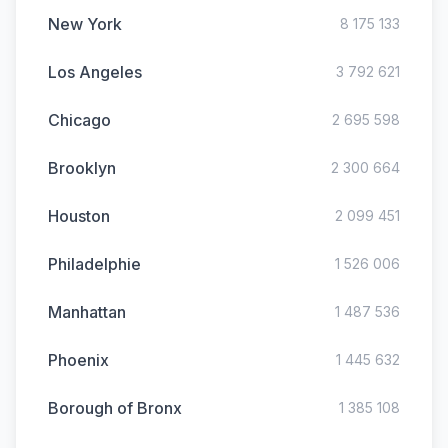
New York
8 175 133
Los Angeles
3 792 621
Chicago
2 695 598
Brooklyn
2 300 664
Houston
2 099 451
Philadelphie
1 526 006
Manhattan
1 487 536
Phoenix
1 445 632
Borough of Bronx
1 385 108