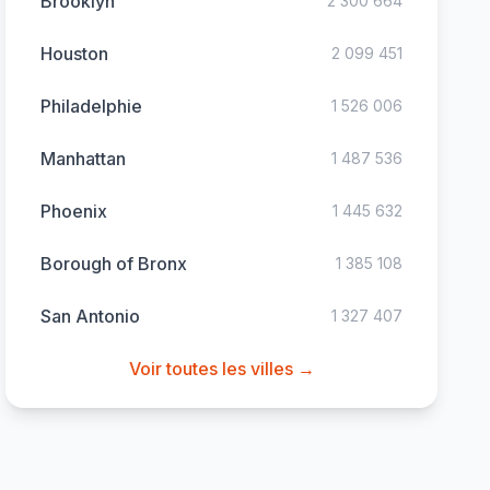
Brooklyn
2 300 664
Houston
2 099 451
Philadelphie
1 526 006
Manhattan
1 487 536
Phoenix
1 445 632
Borough of Bronx
1 385 108
San Antonio
1 327 407
Voir toutes les villes →