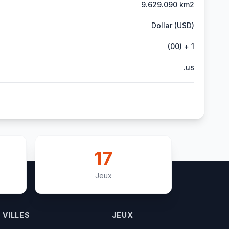
9.629.090 km2
Dollar (USD)
(00) + 1
.us
17
Jeux
VILLES
JEUX