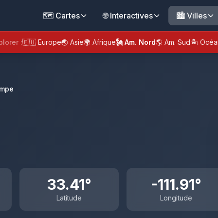
🗺️ Cartes
🌐 Interactives
🏙️ Villes
plorer :
🇪🇺 Europe
🌏 Asie
🌍 Afrique
🗽 Am. Nord
🌎 Am. Sud
🏝️ Océa
mpe
33.41°
-111.91°
Latitude
Longitude