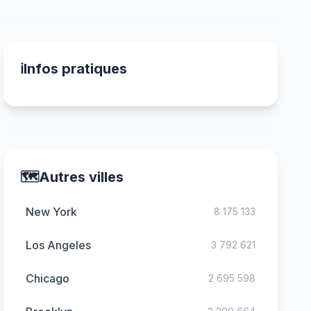
ℹ️
Infos pratiques
🗺️
Autres villes
New York
8 175 133
Los Angeles
3 792 621
Chicago
2 695 598