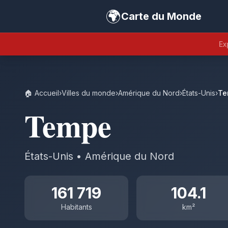
🌍
Carte du Monde
Ex
🏠 Accueil
›
Villes du monde
›
Amérique du Nord
›
États-Unis
›
Te
Tempe
États-Unis • Amérique du Nord
161 719
104.1
Habitants
km²