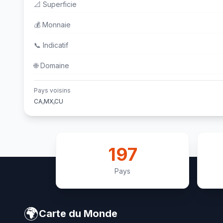
📐
Superficie
💰
Monnaie
📞
Indicatif
🌐
Domaine
Pays voisins
CA,MX,CU
197
Pays
🌍
Carte du Monde