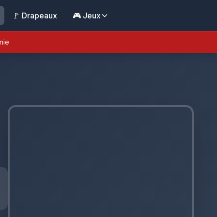
🚩 Drapeaux
🎮 Jeux
nie