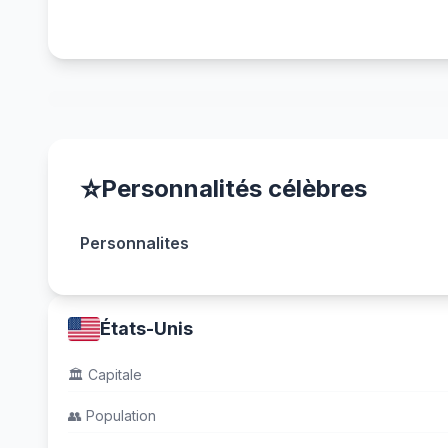
⭐
Personnalités célèbres
Personnalites
États-Unis
🏛️
Capitale
👥
Population