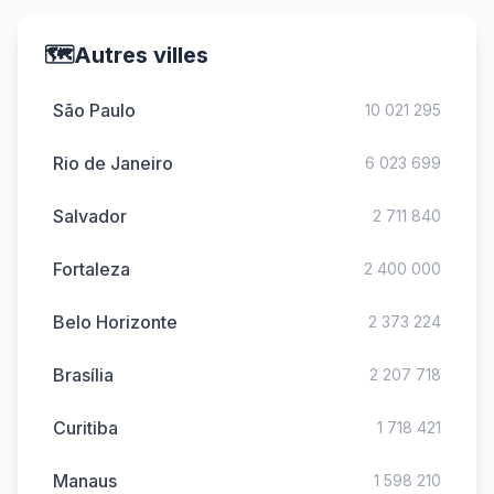
🗺️
Autres villes
São Paulo
10 021 295
Rio de Janeiro
6 023 699
Salvador
2 711 840
Fortaleza
2 400 000
Belo Horizonte
2 373 224
Brasília
2 207 718
Curitiba
1 718 421
Manaus
1 598 210