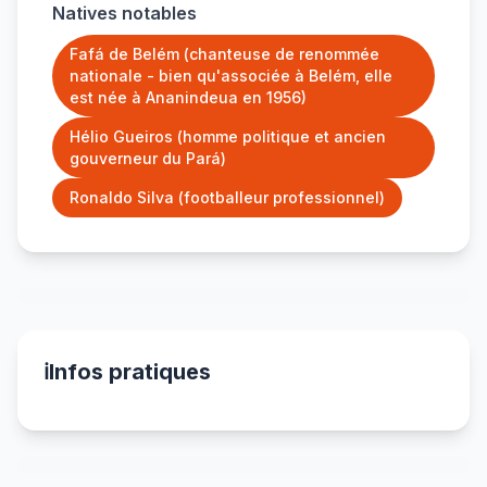
Natives notables
Fafá de Belém (chanteuse de renommée
nationale - bien qu'associée à Belém, elle
est née à Ananindeua en 1956)
Hélio Gueiros (homme politique et ancien
gouverneur du Pará)
Ronaldo Silva (footballeur professionnel)
ℹ️
Infos pratiques