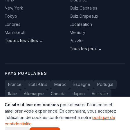
New York
Quiz Capitales
Tokyo
Quiz Drapeaux
Londres
Localisation
Marrakech
Memory
Toutes les villes →
Puzzle
Tous les jeux →
PAYS POPULAIRES
France
Etats-Unis
Maroc
Espagne
Portugal
Italie
Allemagne
Canada
Japon
Australie
Bresil
Algerie
Tunisie
Belgique
Drapeaux
Ce site utilise des cookies
pour mesurer l'audience et
ameliorer votre experience. En continuant, vous acceptez
l'utilisation de cookies conformement a notre
politique de
confidentialite
.
© 2005-2026 Carte du Monde. Tous droits reserves.