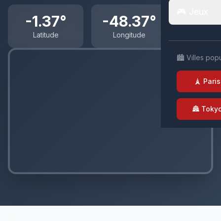
🎮 Jeux
-1.37°
-48.37°
Latitude
Longitude
🏙️ Villes pop
🗼 Paris
🏯 Toky