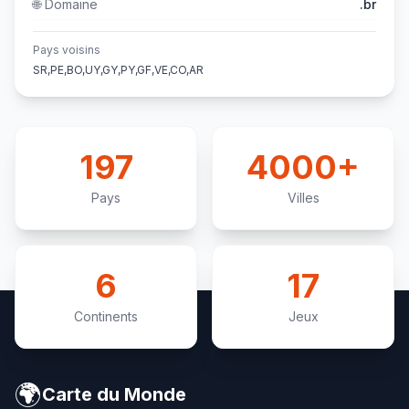
🌐
Domaine
.br
Pays voisins
SR,PE,BO,UY,GY,PY,GF,VE,CO,AR
197
4000+
Pays
Villes
6
17
Continents
Jeux
🌍
Carte du Monde