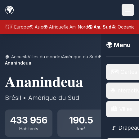
🌍
🇪🇺 Europe
🌏 Asie
🌍 Afrique
🗽 Am. Nord
🌎 Am. Sud
🏝️ Océanie
🌍 Menu
🏠 Accueil
›
Villes du monde
›
Amérique du Sud
›
Brésil
›
Ananindeua
🗺️ Cartes
Ananindeua
🌐 Interacti
Brésil • Amérique du Sud
🏙️ Villes
433 956
190.5
🚩 Drapea
Habitants
km²