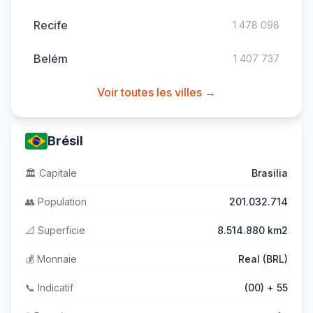
Recife
1 478 098
Belém
1 407 737
Voir toutes les villes →
Brésil
🏛️
Capitale
Brasilia
👥
Population
201.032.714
📐
Superficie
8.514.880 km2
💰
Monnaie
Real (BRL)
📞
Indicatif
(00) + 55