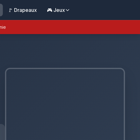
🚩 Drapeaux
🎮 Jeux
nie