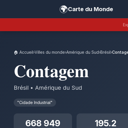
🌍
Carte du Monde
Ex
🏠 Accueil
›
Villes du monde
›
Amérique du Sud
›
Brésil
›
Contag
Contagem
Brésil • Amérique du Sud
"Cidade Industrial"
668 949
195.2