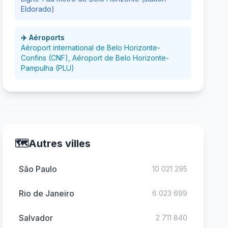
Eldorado)
✈️ Aéroports
Aéroport international de Belo Horizonte-
Confins (CNF), Aéroport de Belo Horizonte-
Pampulha (PLU)
🗺️
Autres villes
São Paulo
10 021 295
Rio de Janeiro
6 023 699
Salvador
2 711 840