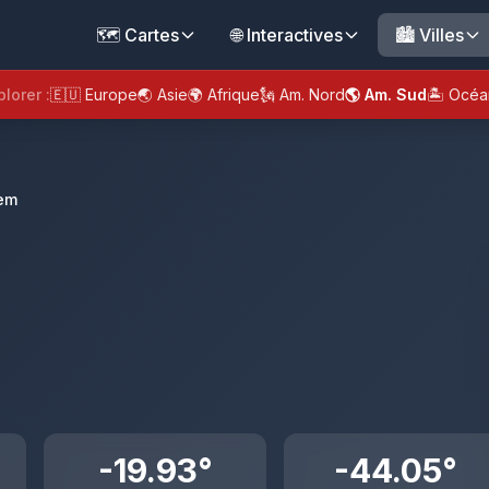
🗺️ Cartes
🌐 Interactives
🏙️ Villes
plorer :
🇪🇺 Europe
🌏 Asie
🌍 Afrique
🗽 Am. Nord
🌎 Am. Sud
🏝️ Océa
em
-19.93°
-44.05°