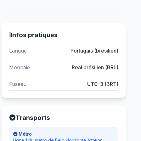
ℹ️
Infos pratiques
Langue
Portugais (brésilien)
Monnaie
Real brésilien (BRL)
Fuseau
UTC-3 (BRT)
🚇
Transports
🚇 Métro
Ligne 1 du métro de Belo Horizonte (station