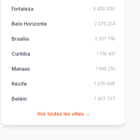
Fortaleza
2 400 000
Belo Horizonte
2 373 224
Brasília
2 207 718
Curitiba
1 718 421
Manaus
1 598 210
Recife
1 478 098
Belém
1 407 737
Voir toutes les villes →