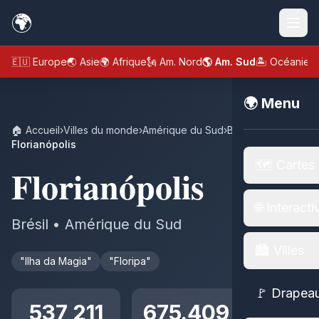
🌍
🇪🇺 Europe
🌏 Asie
🌍 Afrique
🗽 Am. Nord
🌎 Am. Sud
🏝️ Océanie
🌍 Menu
🏠 Accueil
›
Villes du monde
›
Amérique du Sud
›
Brésil
›
Florianópolis
🗺️ Cartes
Florianópolis
🌐 Interacti
Brésil • Amérique du Sud
🏙️ Villes
"Ilha da Magia"
"Floripa"
🚩 Drapea
537 211
675.409