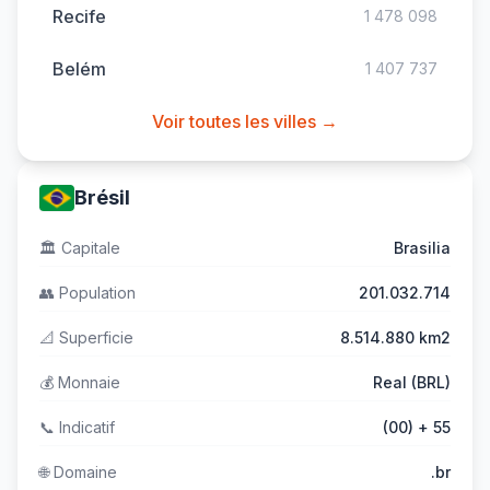
Recife
1 478 098
Belém
1 407 737
Voir toutes les villes →
Brésil
🏛️
Capitale
Brasilia
👥
Population
201.032.714
📐
Superficie
8.514.880 km2
💰
Monnaie
Real (BRL)
📞
Indicatif
(00) + 55
🌐
Domaine
.br