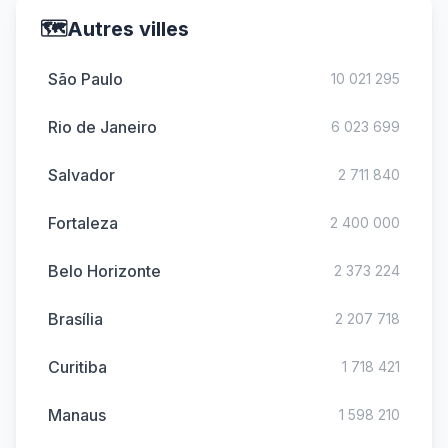
🗺️
Autres villes
São Paulo
10 021 295
Rio de Janeiro
6 023 699
Salvador
2 711 840
Fortaleza
2 400 000
Belo Horizonte
2 373 224
Brasília
2 207 718
Curitiba
1 718 421
Manaus
1 598 210