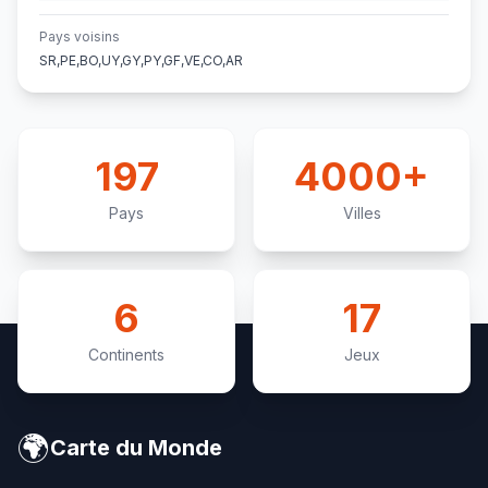
Pays voisins
SR,PE,BO,UY,GY,PY,GF,VE,CO,AR
197
4000+
Pays
Villes
6
17
Continents
Jeux
🌍
Carte du Monde