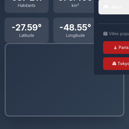
Habitants
km²
🎮 Jeux
-27.59°
-48.55°
🏙️ Villes pop
Latitude
Longitude
🗼 Paris
🏯 Toky