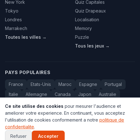
New York
Quiz Capitales
Tokyo
Quiz Drapeaux
Londres
Localisation
Marrakech
Memory
Toutes les villes →
Puzzle
Tous les jeux →
PAYS POPULAIRES
France
Etats-Unis
Maroc
Espagne
Portugal
Italie
Allemagne
Canada
Japon
Australie
Bresil
Algerie
Tunisie
Belgique
Drapeaux
Ce site utilise des cookies
pour mesurer l'audience et
ameliorer votre experience. En continuant, vous acceptez
l'utilisation de cookies conformement a notre
politique de
confidentialite
.
© 2005-2026 Carte du Monde. Tous droits reserves.
FAQ
•
Contact
•
Confidentialite
•
Voyage au Maroc
Refuser
Accepter