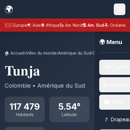
🌍
🇪🇺 Europe
🌏 Asie
🌍 Afrique
🗽 Am. Nord
🌎 Am. Sud
🏝️ Océanie
🌍 Menu
🏠 Accueil
›
Villes du monde
›
Amérique du Sud
›
Colombie
›
Tunja
Tunja
🗺️ Cartes
🌐 Interacti
Colombie • Amérique du Sud
🏙️ Villes
117 479
5.54°
Habitants
Latitude
🚩 Drapea