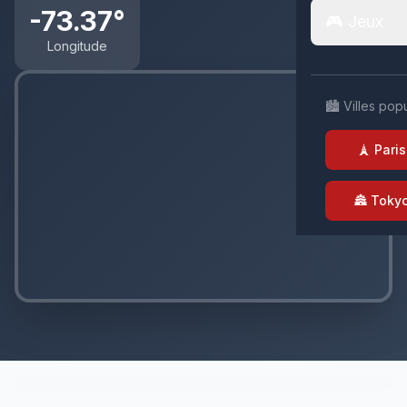
-73.37°
🎮 Jeux
Longitude
🏙️ Villes pop
🗼 Paris
🏯 Toky