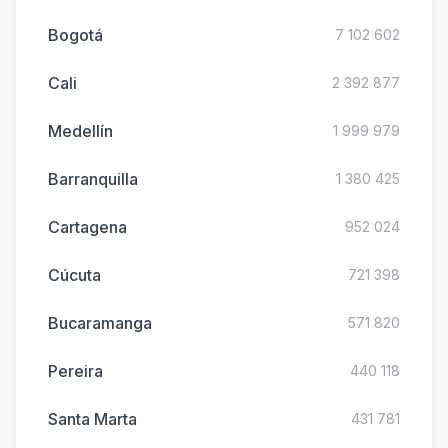
Bogotá
7 102 602
Cali
2 392 877
Medellín
1 999 979
Barranquilla
1 380 425
Cartagena
952 024
Cúcuta
721 398
Bucaramanga
571 820
Pereira
440 118
Santa Marta
431 781