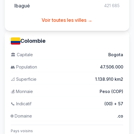
Ibagué
421 685
Voir toutes les villes →
Colombie
🏛️
Capitale
Bogota
👥
Population
47.506.000
📐
Superficie
1.138.910 km2
💰
Monnaie
Peso (COP)
📞
Indicatif
(00) + 57
🌐
Domaine
.co
Pays voisins