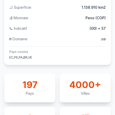
📐
Superficie
1.138.910 km2
💰
Monnaie
Peso (COP)
📞
Indicatif
(00) + 57
🌐
Domaine
.co
Pays voisins
EC,PE,PA,BR,VE
197
4000+
Pays
Villes