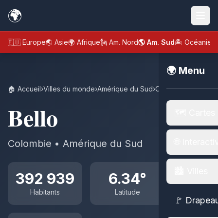
🌍
🇪🇺 Europe
🌏 Asie
🌍 Afrique
🗽 Am. Nord
🌎 Am. Sud
🏝️ Océanie
🌍 Menu
🏠 Accueil
›
Villes du monde
›
Amérique du Sud
›
Colombie
›
Bello
Bello
🗺️ Cartes
🌐 Interacti
Colombie • Amérique du Sud
🏙️ Villes
392 939
6.34°
Habitants
Latitude
🚩 Drapea