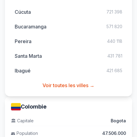
Cúcuta
721 398
Bucaramanga
571 820
Pereira
440 118
Santa Marta
431 781
Ibagué
421 685
Voir toutes les villes →
Colombie
🏛️
Capitale
Bogota
👥
Population
47.506.000