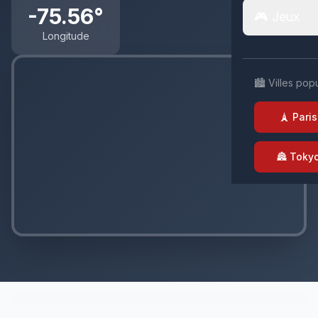
-75.56°
🎮 Jeux
Longitude
🏙️ Villes pop
🗼 Paris
🏯 Toky