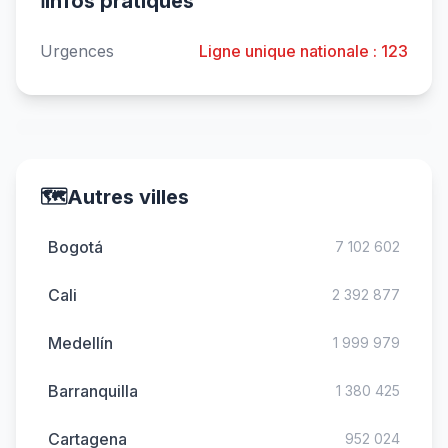
ℹ️
Infos pratiques
Urgences
Ligne unique nationale : 123
🗺️
Autres villes
Bogotá
7 102 602
Cali
2 392 877
Medellín
1 999 979
Barranquilla
1 380 425
Cartagena
952 024