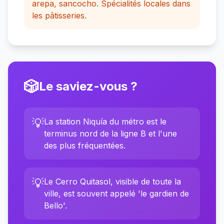
arepa, sancocho. Spécialités locales dans
les pâtisseries.
🎲
Le saviez-vous ?
💡
La station Niquía du métro est le
terminus nord de la ligne B et l'une
des plus fréquentées.
💡
Le Cerro Quitasol, visible de toute la
ville, est souvent appelé 'le gardien de
Bello'.