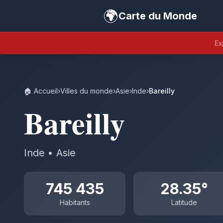
🌍
Carte du Monde
Ex
🏠 Accueil
›
Villes du monde
›
Asie
›
Inde
›
Bareilly
Bareilly
Inde • Asie
745 435
28.35°
Habitants
Latitude