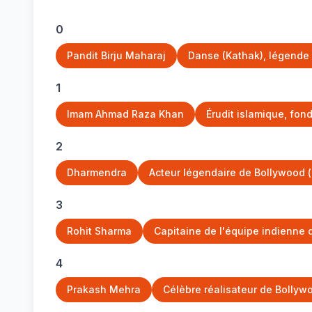
0
Pandit Birju Maharaj
Danse (Kathak), légende
1
Imam Ahmad Raza Khan
Érudit islamique, fon
2
Dharmendra
Acteur légendaire de Bollywood (né
3
Rohit Sharma
Capitaine de l'équipe indienne de
4
Prakash Mehra
Célèbre réalisateur de Bollywo