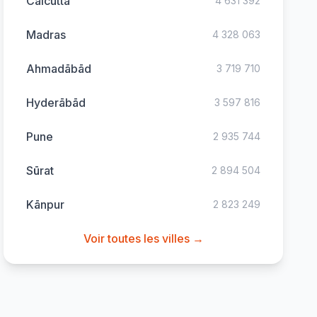
Calcutta
4 631 392
Madras
4 328 063
Ahmadābād
3 719 710
Hyderābād
3 597 816
Pune
2 935 744
Sūrat
2 894 504
Kānpur
2 823 249
Voir toutes les villes →