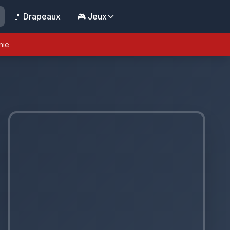
🚩 Drapeaux
🎮 Jeux
nie