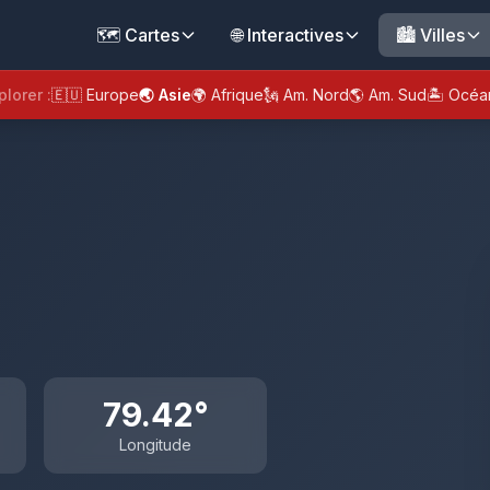
🗺️ Cartes
🌐 Interactives
🏙️ Villes
plorer :
🇪🇺 Europe
🌏 Asie
🌍 Afrique
🗽 Am. Nord
🌎 Am. Sud
🏝️ Océa
79.42°
Longitude