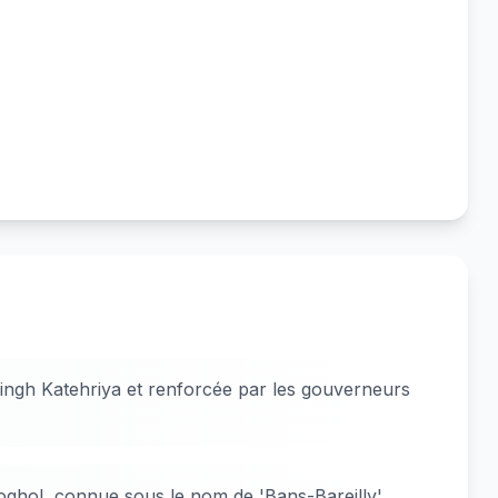
Singh Katehriya et renforcée par les gouverneurs
moghol, connue sous le nom de 'Bans-Bareilly'.