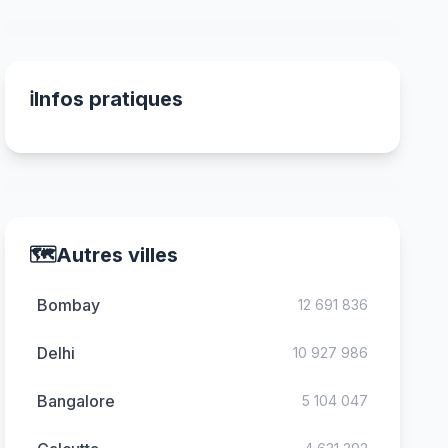
ℹ️
Infos pratiques
🗺️
Autres villes
Bombay
12 691 836
Delhi
10 927 986
Bangalore
5 104 047