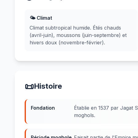
🌤️ Climat
Climat subtropical humide. Étés chauds
(avril-juin), moussons (juin-septembre) et
hivers doux (novembre-février).
📜
Histoire
Fondation
Établie en 1537 par Jagat 
moghols.
Période moghole
Faisait partie de l'Empire 