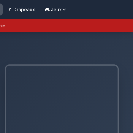
🚩 Drapeaux
🎮 Jeux
nie