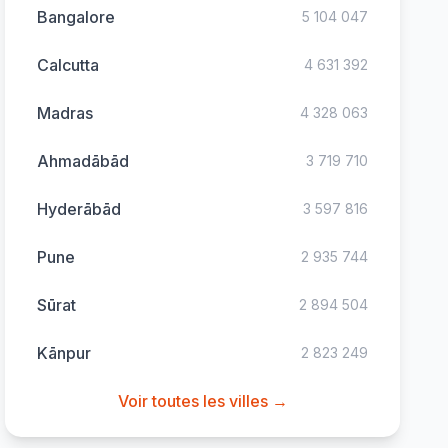
Bangalore
5 104 047
Calcutta
4 631 392
Madras
4 328 063
Ahmadābād
3 719 710
Hyderābād
3 597 816
Pune
2 935 744
Sūrat
2 894 504
Kānpur
2 823 249
Voir toutes les villes →