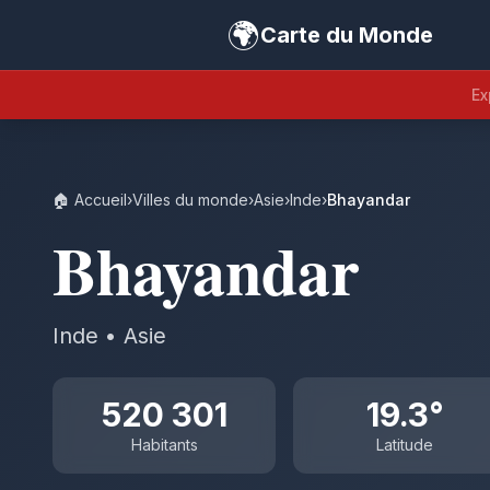
🌍
Carte du Monde
Ex
🏠 Accueil
›
Villes du monde
›
Asie
›
Inde
›
Bhayandar
Bhayandar
Inde • Asie
520 301
19.3°
Habitants
Latitude