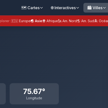
🗺️ Cartes
🌐 Interactives
🏙️ Villes
plorer :
🇪🇺 Europe
🌏 Asie
🌍 Afrique
🗽 Am. Nord
🌎 Am. Sud
🏝️ Océa
75.67°
Longitude