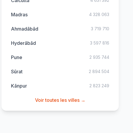
Calcutta
4 631 392
Madras
4 328 063
Ahmadābād
3 719 710
Hyderābād
3 597 816
Pune
2 935 744
Sūrat
2 894 504
Kānpur
2 823 249
Voir toutes les villes →