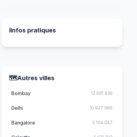
ℹ️
Infos pratiques
🗺️
Autres villes
Bombay
12 691 836
Delhi
10 927 986
Bangalore
5 104 047