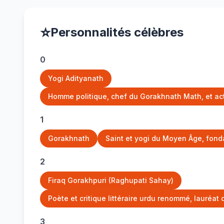
⭐
Personnalités célèbres
0
Yogi Adityanath
Homme politique, chef du Gorakhnath Math, et actu
1
Gorakhnath
Saint et yogi du Moyen Âge, fonda
2
Firaq Gorakhpuri (Raghupati Sahay)
Poète et critique littéraire urdu renommé, lauréa
3