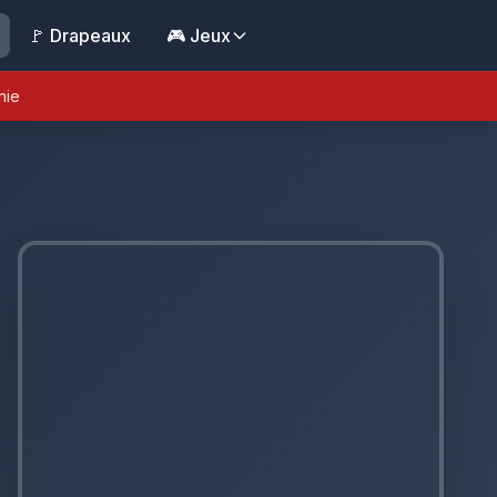
🚩 Drapeaux
🎮 Jeux
nie