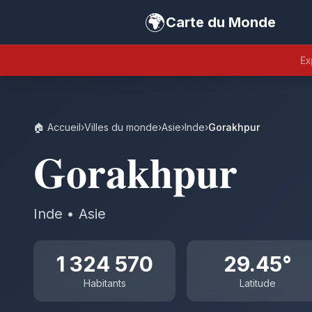
🌍
Carte du Monde
Ex
🏠 Accueil
›
Villes du monde
›
Asie
›
Inde
›
Gorakhpur
Gorakhpur
Inde • Asie
1 324 570
29.45°
Habitants
Latitude