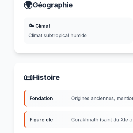
🌍
Géographie
🌤️ Climat
Climat subtropical humide
📜
Histoire
Fondation
Origines anciennes, menti
Figure cle
Gorakhnath (saint du XIe ou