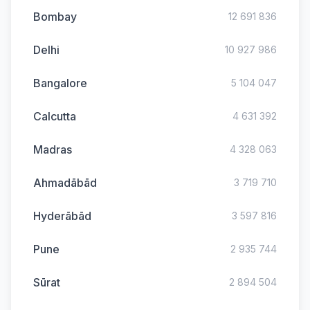
Bombay
12 691 836
Delhi
10 927 986
Bangalore
5 104 047
Calcutta
4 631 392
Madras
4 328 063
Ahmadābād
3 719 710
Hyderābād
3 597 816
Pune
2 935 744
Sūrat
2 894 504