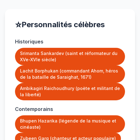
⭐
Personnalités célèbres
Historiques
Srimanta Sankardev (saint et réformateur du
XVe-XVIe siècle)
Lachit Borphukan (commandant Ahom, héros
de la bataille de Saraighat, 1671)
Ambikagiri Raichoudhury (poète et militant de
la liberté)
Contemporains
Bhupen Hazarika (légende de la musique et
cinéaste)
Zubeen Garg (chanteur et acteur populaire)