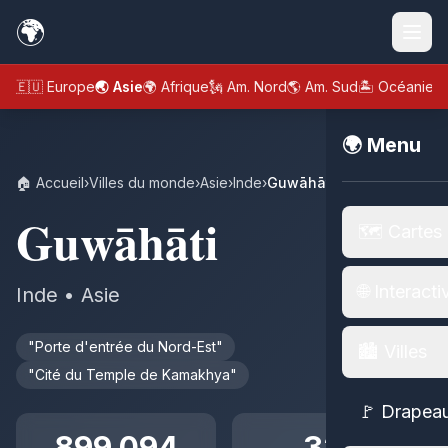
🌍
🇪🇺 Europe
🌏 Asie
🌍 Afrique
🗽 Am. Nord
🌎 Am. Sud
🏝️ Océanie
🌍 Menu
🏠 Accueil
›
Villes du monde
›
Asie
›
Inde
›
Guwāhāti
Guwāhāti
🗺️ Cartes
🌐 Interacti
Inde • Asie
"Porte d'entrée du Nord-Est"
🏙️ Villes
"Cité du Temple de Kamakhya"
🚩 Drapea
899 094
328