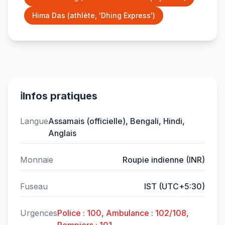
Hima Das (athlète, 'Dhing Express')
ℹ️
Infos pratiques
Langue
Assamais (officielle), Bengali, Hindi,
Anglais
Monnaie
Roupie indienne (INR)
Fuseau
IST (UTC+5:30)
Urgences
Police : 100, Ambulance : 102/108,