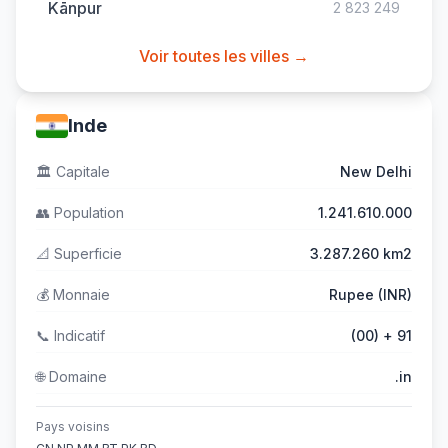
Kānpur
2 823 249
Voir toutes les villes →
Inde
🏛️
Capitale
New Delhi
👥
Population
1.241.610.000
📐
Superficie
3.287.260 km2
💰
Monnaie
Rupee (INR)
📞
Indicatif
(00) + 91
🌐
Domaine
.in
Pays voisins