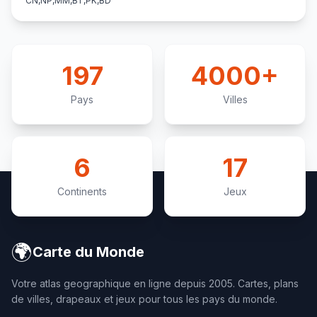
CN,NP,MM,BT,PK,BD
197
4000+
Pays
Villes
6
17
Continents
Jeux
🌍
Carte du Monde
Votre atlas geographique en ligne depuis 2005. Cartes, plans
de villes, drapeaux et jeux pour tous les pays du monde.