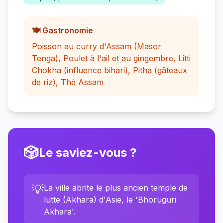
🍽️ Gastronomie
Poisson au curry d'Assam (Masor
Tenga), Poulet à l'ail et au gingembre, Litti
Chokha (influence bihari), Pitha (gâteaux
de riz), Thé Assam
🎲
Le saviez-vous ?
💡
La ville abrite le plus ancien temple de
lutte (Akhara) d'Asie, le 'Bhoruguri
Akhara'.