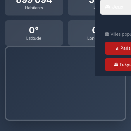
🎮 Jeux
Habitants
km²
0°
0°
🏙️ Villes pop
Latitude
Longitude
🗼 Paris
🏯 Toky