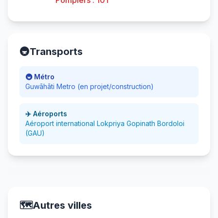
Pompiers : 101
🚇
Transports
🚇 Métro
Guwāhāti Metro (en projet/construction)
✈️ Aéroports
Aéroport international Lokpriya Gopinath Bordoloi
(GAU)
🗺️
Autres villes