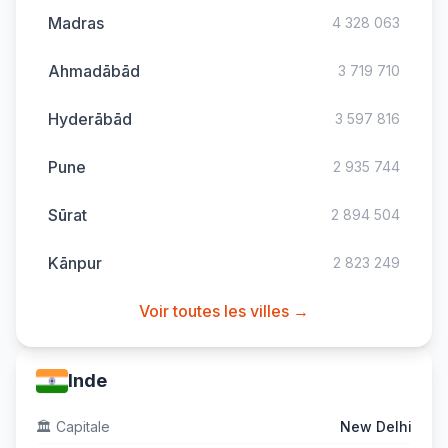
Madras
4 328 063
Ahmadābād
3 719 710
Hyderābād
3 597 816
Pune
2 935 744
Sūrat
2 894 504
Kānpur
2 823 249
Voir toutes les villes →
Inde
🏛️
Capitale
New Delhi