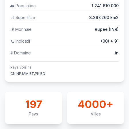
👥
Population
1.241.610.000
📐
Superficie
3.287.260 km2
💰
Monnaie
Rupee (INR)
📞
Indicatif
(00) + 91
🌐
Domaine
.in
Pays voisins
CN,NP,MM,BT,PK,BD
197
4000+
Pays
Villes