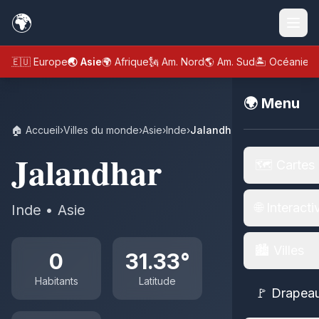
🌍
🇪🇺 Europe
🌏 Asie
🌍 Afrique
🗽 Am. Nord
🌎 Am. Sud
🏝️ Océanie
🌍 Menu
🏠 Accueil
›
Villes du monde
›
Asie
›
Inde
›
Jalandhar
Jalandhar
🗺️ Cartes
🌐 Interacti
Inde • Asie
🏙️ Villes
0
31.33°
Habitants
Latitude
🚩 Drapea