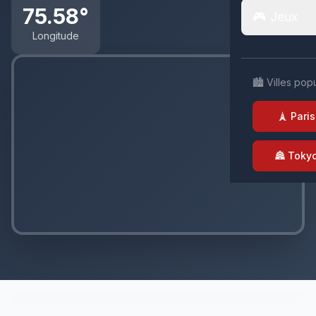
75.58°
🎮 Jeux
Longitude
🏙️ Villes pop
🗼 Paris
🏯 Toky