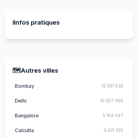
ℹ️
Infos pratiques
🗺️
Autres villes
Bombay
12 691 836
Delhi
10 927 986
Bangalore
5 104 047
Calcutta
4 631 392