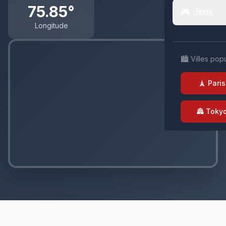
75.85°
🎮 Jeux
Longitude
🏙️ Villes pop
🗼 Paris
🏯 Toky