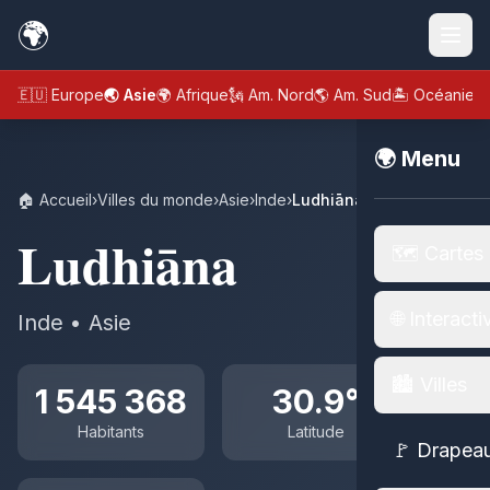
🌍
🇪🇺 Europe
🌏 Asie
🌍 Afrique
🗽 Am. Nord
🌎 Am. Sud
🏝️ Océanie
🌍 Menu
🏠 Accueil
›
Villes du monde
›
Asie
›
Inde
›
Ludhiāna
Ludhiāna
🗺️ Cartes
🌐 Interacti
Inde • Asie
🏙️ Villes
1 545 368
30.9°
Habitants
Latitude
🚩 Drapea