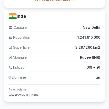
Inde
🏛️
Capitale
New Delhi
👥
Population
1.241.610.000
📐
Superficie
3.287.260 km2
💰
Monnaie
Rupee (INR)
📞
Indicatif
(00) + 91
🌐
Domaine
.in
Pays voisins
CN,NP,MM,BT,PK,BD