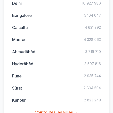
Delhi
10 927 986
Bangalore
5 104 047
Calcutta
4 631 392
Madras
4 328 063
Ahmadābād
3 719 710
Hyderābād
3 597 816
Pune
2 935 744
Sūrat
2 894 504
Kānpur
2 823 249
Voir toutes les villes →