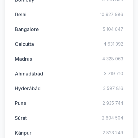
Delhi
10 927 986
Bangalore
5 104 047
Calcutta
4 631 392
Madras
4 328 063
Ahmadābād
3 719 710
Hyderābād
3 597 816
Pune
2 935 744
Sūrat
2 894 504
Kānpur
2 823 249