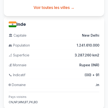
Voir toutes les villes →
Inde
🏛️
Capitale
New Delhi
👥
Population
1.241.610.000
📐
Superficie
3.287.260 km2
💰
Monnaie
Rupee (INR)
📞
Indicatif
(00) + 91
🌐
Domaine
.in
Pays voisins
CN,NP,MM,BT,PK,BD