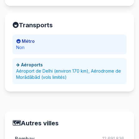
🚇
Transports
🚇 Métro
Non
✈️ Aéroports
Aéroport de Delhi (environ 170 km), Aérodrome de
Morādābād (vols limités)
🗺️
Autres villes
Bombay
12 691 836