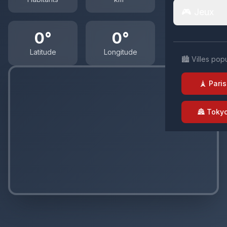
🎮 Jeux
0°
0°
Latitude
Longitude
🏙️ Villes pop
🗼 Paris
🏯 Toky