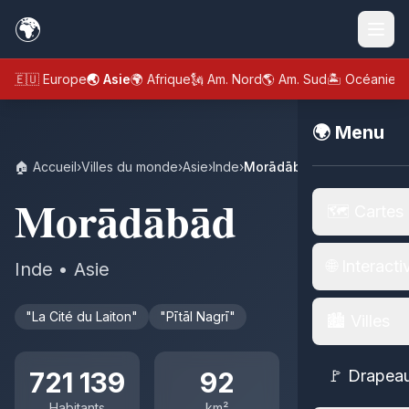
🌍
🇪🇺 Europe
🌏 Asie
🌍 Afrique
🗽 Am. Nord
🌎 Am. Sud
🏝️ Océanie
🌍 Menu
🏠 Accueil
›
Villes du monde
›
Asie
›
Inde
›
Morādābād
Morādābād
🗺️ Cartes
🌐 Interacti
Inde • Asie
"La Cité du Laiton"
"Pītāl Nagrī"
🏙️ Villes
721 139
92
🚩 Drapea
Habitants
km²