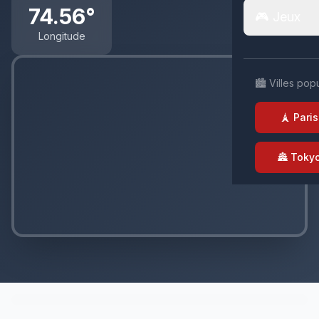
74.56°
🎮 Jeux
Longitude
🏙️ Villes pop
🗼 Paris
🏯 Toky