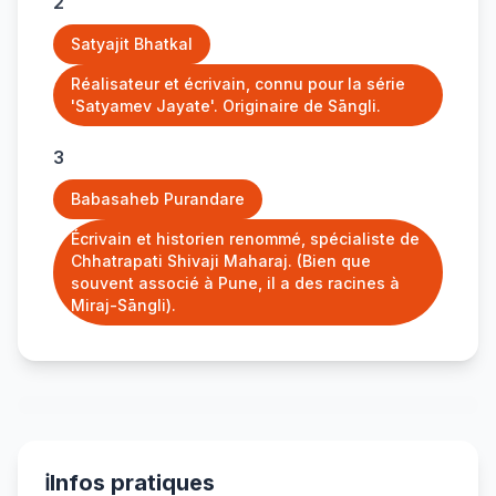
2
Satyajit Bhatkal
Réalisateur et écrivain, connu pour la série
'Satyamev Jayate'. Originaire de Sāngli.
3
Babasaheb Purandare
Écrivain et historien renommé, spécialiste de
Chhatrapati Shivaji Maharaj. (Bien que
souvent associé à Pune, il a des racines à
Miraj-Sāngli).
ℹ️
Infos pratiques