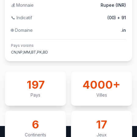
💰
Monnaie
Rupee (INR)
📞
Indicatif
(00) + 91
🌐
Domaine
.in
Pays voisins
CN,NP,MM,BT,PK,BD
197
4000+
Pays
Villes
6
17
Continents
Jeux