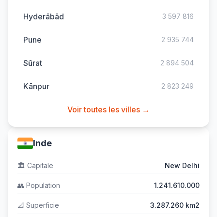
Hyderābād
3 597 816
Pune
2 935 744
Sūrat
2 894 504
Kānpur
2 823 249
Voir toutes les villes →
Inde
🏛️
Capitale
New Delhi
👥
Population
1.241.610.000
📐
Superficie
3.287.260 km2