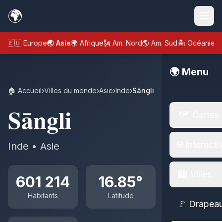
🌍
🇪🇺 Europe
🌏 Asie
🌍 Afrique
🗽 Am. Nord
🌎 Am. Sud
🏝️ Océanie
🌍 Menu
🏠 Accueil
›
Villes du monde
›
Asie
›
Inde
›
Sāngli
Sāngli
🗺️ Cartes
🌐 Interacti
Inde • Asie
🏙️ Villes
601 214
16.85°
Habitants
Latitude
🚩 Drapea