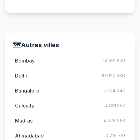
🗺️
Autres villes
Bombay
12 691 836
Delhi
10 927 986
Bangalore
5 104 047
Calcutta
4 631 392
Madras
4 328 063
Ahmadābād
3 719 710