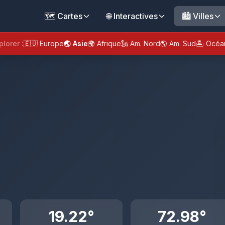
🗺️ Cartes
🌐 Interactives
🏙️ Villes
plorer :
🇪🇺 Europe
🌏 Asie
🌍 Afrique
🗽 Am. Nord
🌎 Am. Sud
🏝️ Océa
19.22°
72.98°