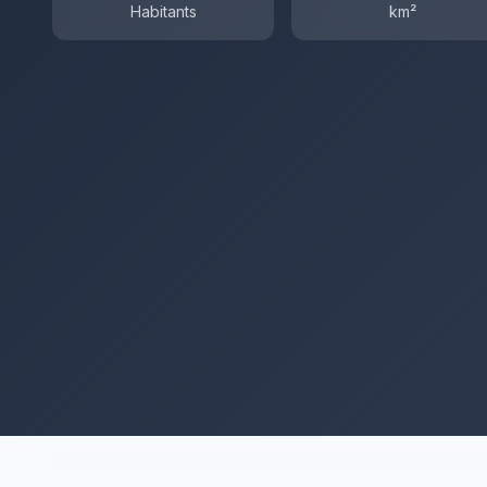
Habitants
km²