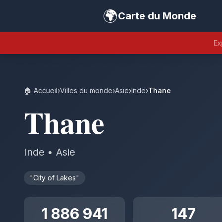
🌍
Carte du Monde
Ex
🏠 Accueil
›
Villes du monde
›
Asie
›
Inde
›
Thane
Thane
Inde • Asie
"City of Lakes"
1 886 941
147