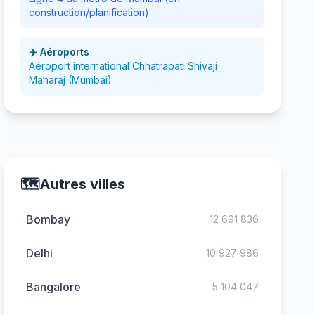
construction/planification)
✈️ Aéroports
Aéroport international Chhatrapati Shivaji
Maharaj (Mumbai)
🗺️
Autres villes
Bombay
12 691 836
Delhi
10 927 986
Bangalore
5 104 047