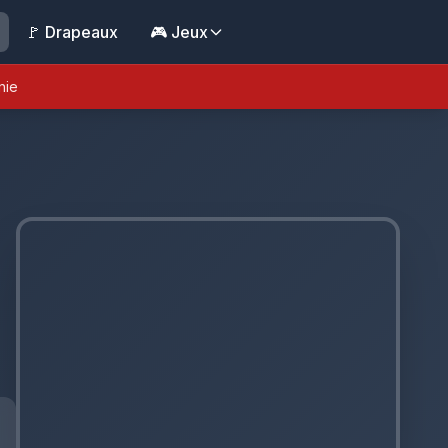
🚩 Drapeaux
🎮 Jeux
nie