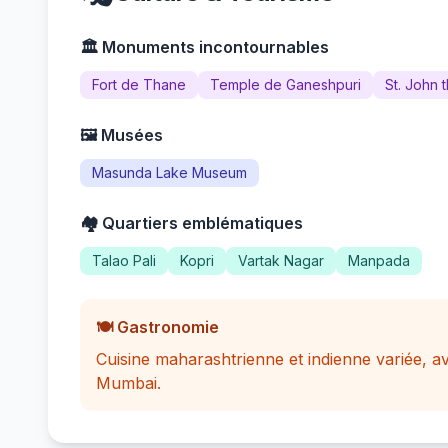
🏛️ Monuments incontournables
Fort de Thane
Temple de Ganeshpuri
St. John 
🖼️ Musées
Masunda Lake Museum
🏘️ Quartiers emblématiques
Talao Pali
Kopri
Vartak Nagar
Manpada
🍽️ Gastronomie
Cuisine maharashtrienne et indienne variée, av
Mumbai.