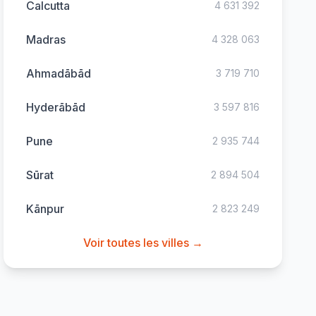
Calcutta
4 631 392
Madras
4 328 063
Ahmadābād
3 719 710
Hyderābād
3 597 816
Pune
2 935 744
Sūrat
2 894 504
Kānpur
2 823 249
Voir toutes les villes →