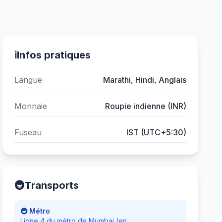
ℹ️
Infos pratiques
Langue
Marathi, Hindi, Anglais
Monnaie
Roupie indienne (INR)
Fuseau
IST (UTC+5:30)
🚇
Transports
🚇 Métro
Ligne 4 du métro de Mumbai (en