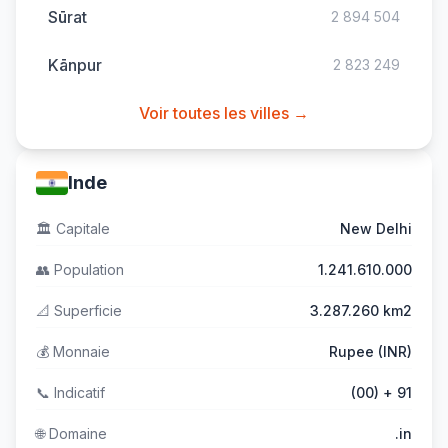
Sūrat
2 894 504
Kānpur
2 823 249
Voir toutes les villes →
Inde
🏛️
Capitale
New Delhi
👥
Population
1.241.610.000
📐
Superficie
3.287.260 km2
💰
Monnaie
Rupee (INR)
📞
Indicatif
(00) + 91
🌐
Domaine
.in