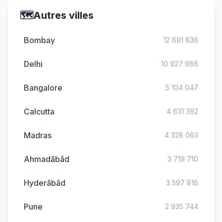
🗺️
Autres villes
Bombay
12 691 836
Delhi
10 927 986
Bangalore
5 104 047
Calcutta
4 631 392
Madras
4 328 063
Ahmadābād
3 719 710
Hyderābād
3 597 816
Pune
2 935 744