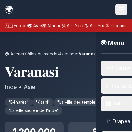
🌍
🇪🇺 Europe
🌏 Asie
🌍 Afrique
🗽 Am. Nord
🌎 Am. Sud
🏝️ Océanie
🌍 Menu
🏠 Accueil
›
Villes du monde
›
Asie
›
Inde
›
Varanasi
Varanasi
🗺️ Cartes
🌐 Interacti
Inde • Asie
"Bénarès"
"Kashi"
"La ville des temples"
🏙️ Villes
"La ville sacrée de l'Inde"
🚩 Drapea
1 200 000
82