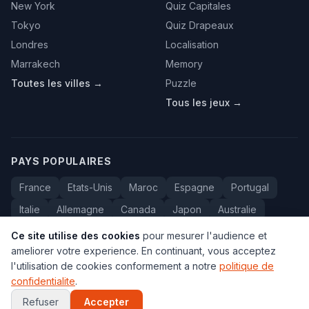
New York
Quiz Capitales
Tokyo
Quiz Drapeaux
Londres
Localisation
Marrakech
Memory
Toutes les villes →
Puzzle
Tous les jeux →
PAYS POPULAIRES
France
Etats-Unis
Maroc
Espagne
Portugal
Italie
Allemagne
Canada
Japon
Australie
Bresil
Algerie
Tunisie
Belgique
Drapeaux
Ce site utilise des cookies
pour mesurer l'audience et
ameliorer votre experience. En continuant, vous acceptez
l'utilisation de cookies conformement a notre
politique de
confidentialite
.
© 2005-2026 Carte du Monde. Tous droits reserves.
FAQ
•
Contact
•
Confidentialite
•
Voyage au Maroc
Refuser
Accepter