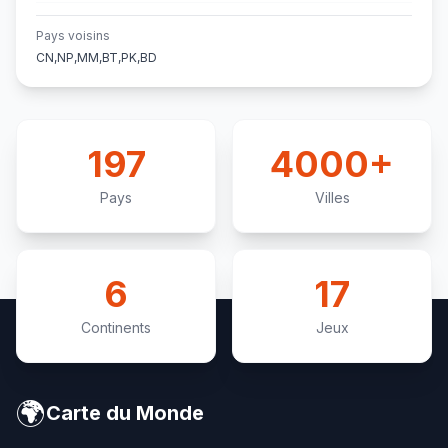
Pays voisins
CN,NP,MM,BT,PK,BD
197
4000+
Pays
Villes
6
17
Continents
Jeux
🌍
Carte du Monde