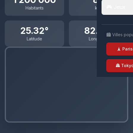
🎮 Jeux
Habitants
km²
25.32°
82.97°
🏙️ Villes pop
Latitude
Longitude
🗼 Paris
🏯 Toky