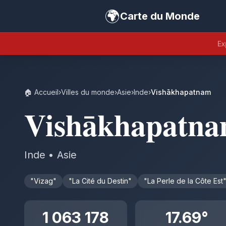
🌍
Carte du Monde
Ex
🏠 Accueil
›
Villes du monde
›
Asie
›
Inde
›
Vishākhapatnam
Vishākhapatn
Inde • Asie
"Vizag"
"La Cité du Destin"
"La Perle de la Côte Est
1 063 178
17.69°