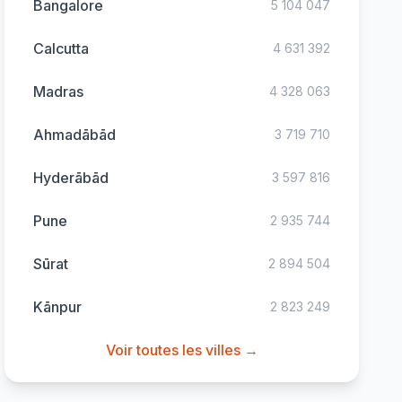
Bangalore
5 104 047
Calcutta
4 631 392
Madras
4 328 063
Ahmadābād
3 719 710
Hyderābād
3 597 816
Pune
2 935 744
Sūrat
2 894 504
Kānpur
2 823 249
Voir toutes les villes →