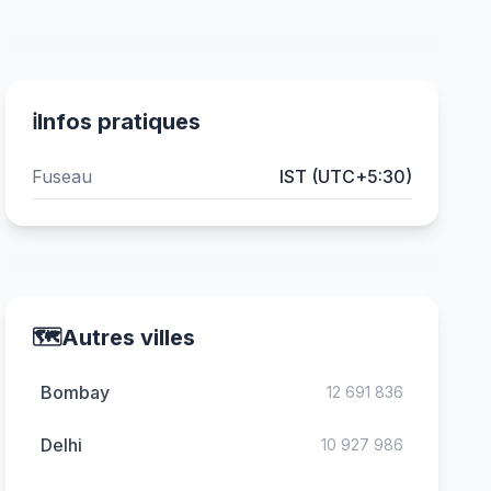
ℹ️
Infos pratiques
Fuseau
IST (UTC+5:30)
🗺️
Autres villes
Bombay
12 691 836
Delhi
10 927 986