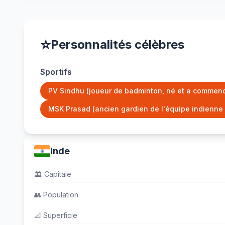
⭐
Personnalités célèbres
Sportifs
PV Sindhu (joueur de badminton, né et a commencé
MSK Prasad (ancien gardien de l'équipe indienne 
Inde
🏛️
Capitale
👥
Population
📐
Superficie