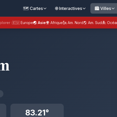
🗺️ Cartes
🌐 Interactives
🏙️ Villes
plorer :
🇪🇺 Europe
🌏 Asie
🌍 Afrique
🗽 Am. Nord
🌎 Am. Sud
🏝️ Océa
am
"
83.21°