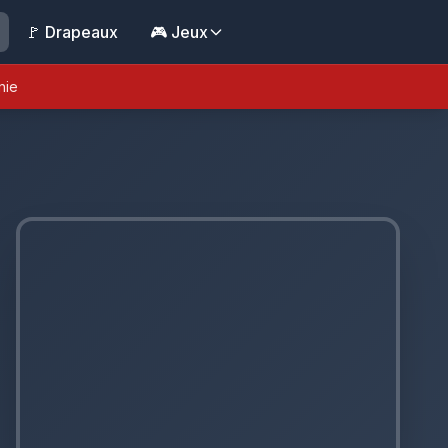
🚩 Drapeaux
🎮 Jeux
nie