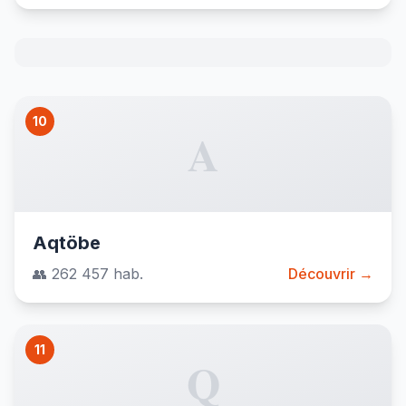
10
A
Aqtöbe
👥 262 457 hab.
Découvrir →
11
Q