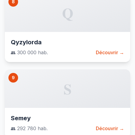
8
Q
Qyzylorda
👥 300 000 hab.
Découvrir →
9
S
Semey
👥 292 780 hab.
Découvrir →