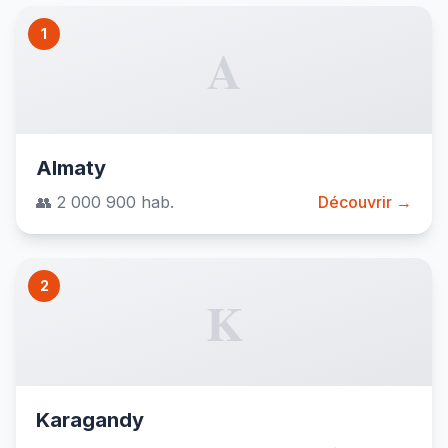
1
A
Almaty
👥 2 000 900 hab.
Découvrir →
2
K
Karagandy