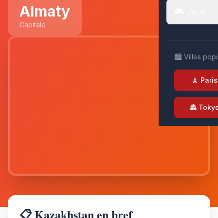
Almaty
🎮 Jeux
Capitale
🏙️ Villes pop
🗼 Paris
🏯 Toky
📋 Kazakhstan en bref