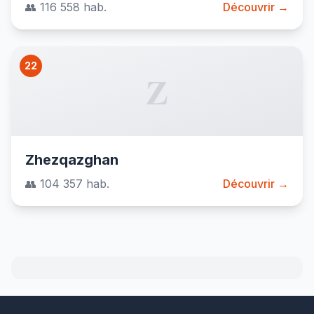
👥 116 558 hab.
Découvrir →
22
Z
Zhezqazghan
👥 104 357 hab.
Découvrir →