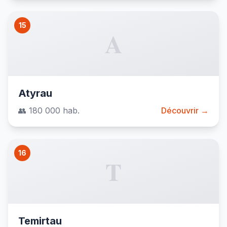
15
A
Atyrau
👥 180 000 hab.
Découvrir →
16
T
Temirtau