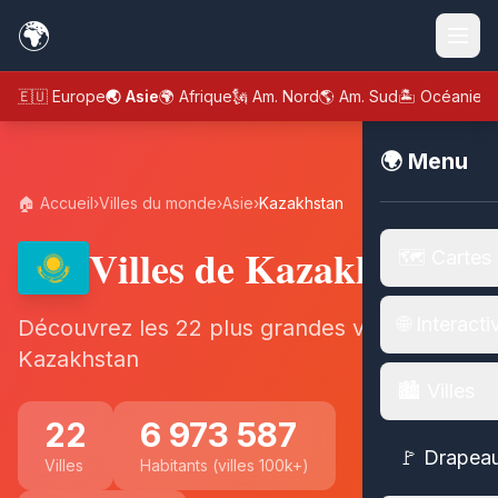
🌍
🇪🇺 Europe
🌏 Asie
🌍 Afrique
🗽 Am. Nord
🌎 Am. Sud
🏝️ Océanie
🌍 Menu
🏠 Accueil
›
Villes du monde
›
Asie
›
Kazakhstan
Villes de Kazakhstan
🗺️ Cartes
🌐 Interacti
Découvrez les 22 plus grandes villes de
Kazakhstan
🏙️ Villes
22
6 973 587
🚩 Drapea
Villes
Habitants (villes 100k+)