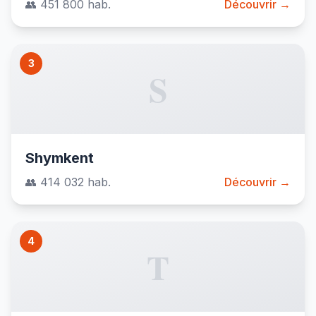
👥 451 800 hab.
Découvrir →
3
S
Shymkent
👥 414 032 hab.
Découvrir →
4
T