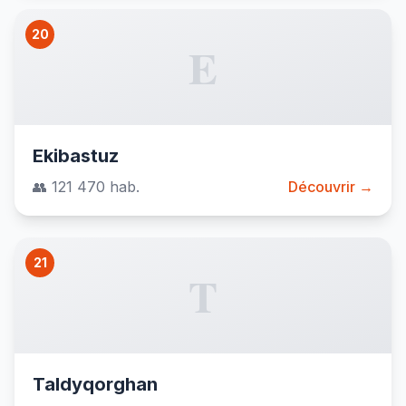
20
E
Ekibastuz
👥 121 470 hab.
Découvrir →
21
T
Taldyqorghan