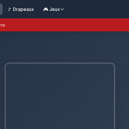
🚩 Drapeaux
🎮 Jeux
nie