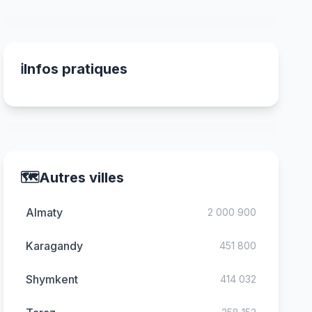
ℹ️
Infos pratiques
🗺️
Autres villes
Almaty
2 000 900
Karagandy
451 800
Shymkent
414 032