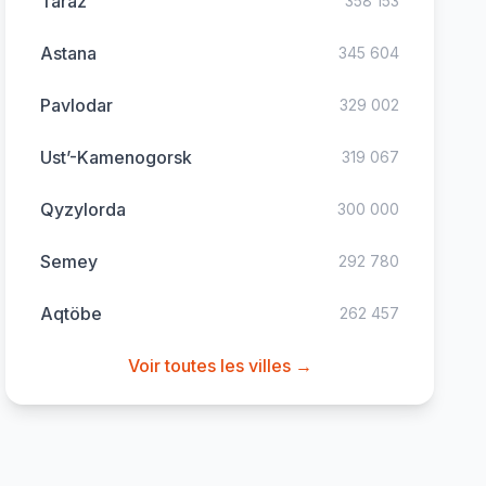
Taraz
358 153
Astana
345 604
Pavlodar
329 002
Ust’-Kamenogorsk
319 067
Qyzylorda
300 000
Semey
292 780
Aqtöbe
262 457
Voir toutes les villes →