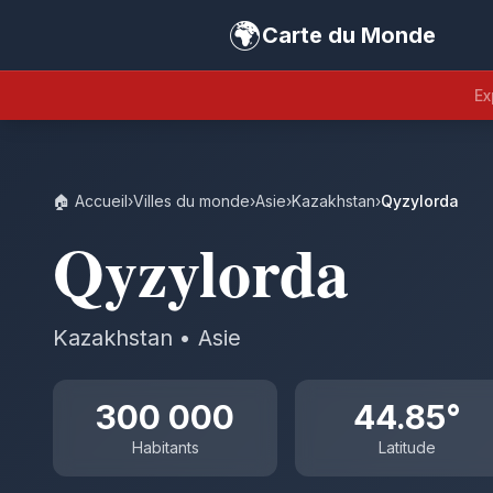
🌍
Carte du Monde
Ex
🏠 Accueil
›
Villes du monde
›
Asie
›
Kazakhstan
›
Qyzylorda
Qyzylorda
Kazakhstan • Asie
300 000
44.85°
Habitants
Latitude