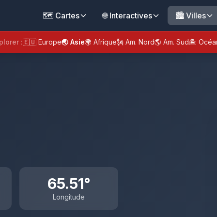
🗺️ Cartes
🌐 Interactives
🏙️ Villes
plorer :
🇪🇺 Europe
🌏 Asie
🌍 Afrique
🗽 Am. Nord
🌎 Am. Sud
🏝️ Océa
65.51°
Longitude