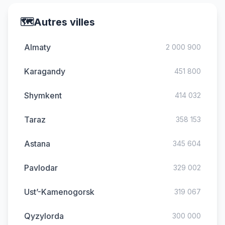
🗺️
Autres villes
Almaty
2 000 900
Karagandy
451 800
Shymkent
414 032
Taraz
358 153
Astana
345 604
Pavlodar
329 002
Ust’-Kamenogorsk
319 067
Qyzylorda
300 000