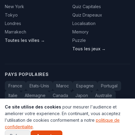
New York
Quiz Capitales
Tokyo
Quiz Drapeaux
Londres
Localisation
Marrakech
Memory
Toutes les villes →
Puzzle
Tous les jeux →
PAYS POPULAIRES
France
Etats-Unis
Maroc
Espagne
Portugal
Italie
Allemagne
Canada
Japon
Australie
Bresil
Algerie
Tunisie
Belgique
Drapeaux
Ce site utilise des cookies
pour mesurer l'audience et
ameliorer votre experience. En continuant, vous acceptez
l'utilisation de cookies conformement a notre
politique de
confidentialite
.
© 2005-2026 Carte du Monde. Tous droits reserves.
FAQ
•
Contact
•
Confidentialite
•
Voyage au Maroc