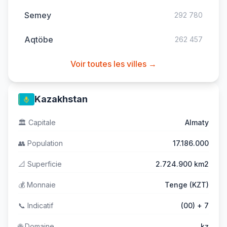
Semey
292 780
Aqtöbe
262 457
Voir toutes les villes →
Kazakhstan
🏛️
Capitale
Almaty
👥
Population
17.186.000
📐
Superficie
2.724.900 km2
💰
Monnaie
Tenge (KZT)
📞
Indicatif
(00) + 7
🌐
Domaine
.kz