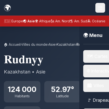
🌍
🇪🇺 Europe
🌏 Asie
🌍 Afrique
🗽 Am. Nord
🌎 Am. Sud
🏝️ Océanie
🌍 Menu
🏠 Accueil
›
Villes du monde
›
Asie
›
Kazakhstan
›
Rudnyy
Rudnyy
🗺️ Cartes
🌐 Interacti
Kazakhstan • Asie
🏙️ Villes
124 000
52.97°
Habitants
Latitude
🚩 Drapea