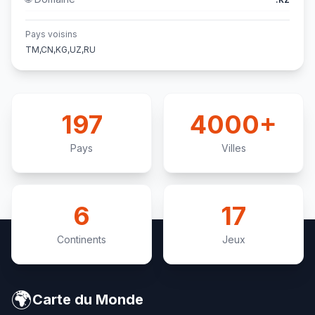
Pays voisins
TM,CN,KG,UZ,RU
197
4000+
Pays
Villes
6
17
Continents
Jeux
🌍
Carte du Monde