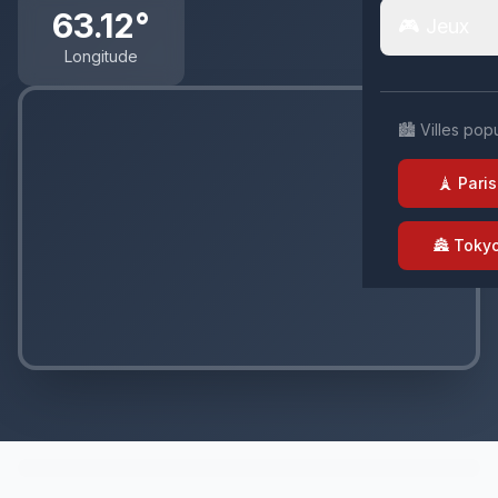
63.12°
🎮 Jeux
Longitude
🏙️ Villes pop
🗼 Paris
🏯 Toky