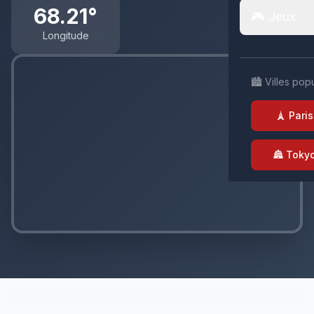
68.21°
🎮 Jeux
Longitude
🏙️ Villes pop
🗼 Paris
🏯 Toky