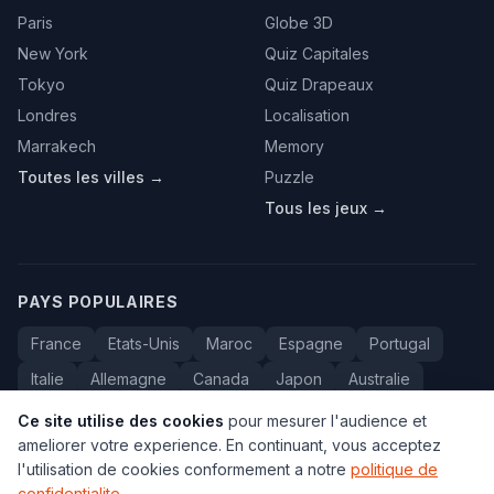
Paris
Globe 3D
New York
Quiz Capitales
Tokyo
Quiz Drapeaux
Londres
Localisation
Marrakech
Memory
Toutes les villes →
Puzzle
Tous les jeux →
PAYS POPULAIRES
France
Etats-Unis
Maroc
Espagne
Portugal
Italie
Allemagne
Canada
Japon
Australie
Bresil
Algerie
Tunisie
Belgique
Drapeaux
Ce site utilise des cookies
pour mesurer l'audience et
ameliorer votre experience. En continuant, vous acceptez
l'utilisation de cookies conformement a notre
politique de
confidentialite
.