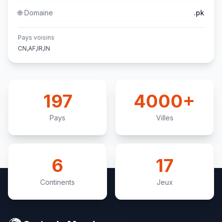
🌐
Domaine
.pk
Pays voisins
CN,AF,IR,IN
197
4000+
Pays
Villes
6
17
Continents
Jeux