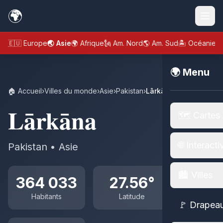
🌍
🇪🇺 Europe
🌏 Asie
🌍 Afrique
🗽 Am. Nord
🌎 Am. Sud
🏝️ Océanie
🌍 Menu
🏠 Accueil
›
Villes du monde
›
Asie
›
Pakistan
›
Lārkāna
Lārkāna
🗺️ Cartes
🌐 Interacti
Pakistan • Asie
🏙️ Villes
364 033
27.56°
Habitants
Latitude
🚩 Drapea