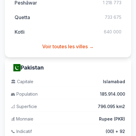
Peshāwar
1 218 773
Quetta
733 675
Kotli
640 000
Voir toutes les villes →
Pakistan
🏛️
Capitale
Islamabad
👥
Population
185.914.000
📐
Superficie
796.095 km2
💰
Monnaie
Rupee (PKR)
📞
Indicatif
(00) + 92