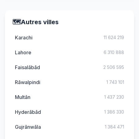
🗺️
Autres villes
Karachi
11 624 219
Lahore
6 310 888
Faisalābād
2 506 595
Rāwalpindi
1 743 101
Multān
1 437 230
Hyderābād
1 386 330
Gujrānwāla
1 384 471