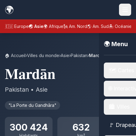
🌍
🇪🇺 Europe
🌏 Asie
🌍 Afrique
🗽 Am. Nord
🌎 Am. Sud
🏝️ Océanie
🌍 Menu
🏠 Accueil
›
Villes du monde
›
Asie
›
Pakistan
›
Mardān
Mardān
🗺️ Cartes
🌐 Interacti
Pakistan • Asie
"La Porte du Gandhāra"
🏙️ Villes
300 424
632
🚩 Drapea
Habitants
km²