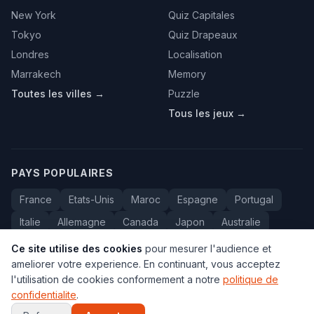
New York
Quiz Capitales
Tokyo
Quiz Drapeaux
Londres
Localisation
Marrakech
Memory
Toutes les villes →
Puzzle
Tous les jeux →
PAYS POPULAIRES
France
Etats-Unis
Maroc
Espagne
Portugal
Italie
Allemagne
Canada
Japon
Australie
Bresil
Algerie
Tunisie
Belgique
Drapeaux
Ce site utilise des cookies
pour mesurer l'audience et
ameliorer votre experience. En continuant, vous acceptez
l'utilisation de cookies conformement a notre
politique de
confidentialite
.
© 2005-2026 Carte du Monde. Tous droits reserves.
FAQ
•
Contact
•
Confidentialite
•
Voyage au Maroc