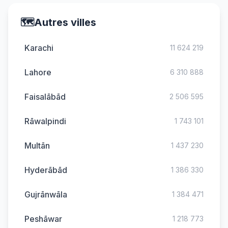
🗺️
Autres villes
Karachi
11 624 219
Lahore
6 310 888
Faisalābād
2 506 595
Rāwalpindi
1 743 101
Multān
1 437 230
Hyderābād
1 386 330
Gujrānwāla
1 384 471
Peshāwar
1 218 773