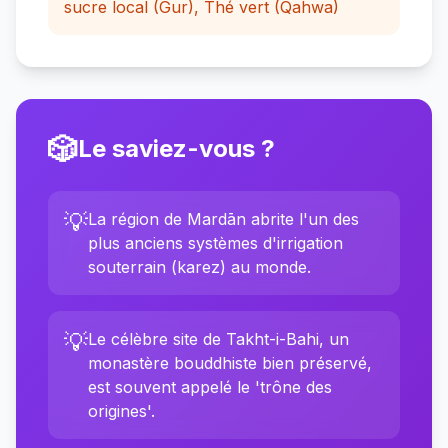
sucre local (Gur), Thé vert (Qahwa)
🎲
Le saviez-vous ?
💡
La région de Mardān abrite l'un des
plus anciens systèmes d'irrigation
souterrain (karez) au monde.
💡
Le célèbre site de Takht-i-Bahi, un
monastère bouddhiste bien préservé,
est souvent appelé le 'trône des
origines'.