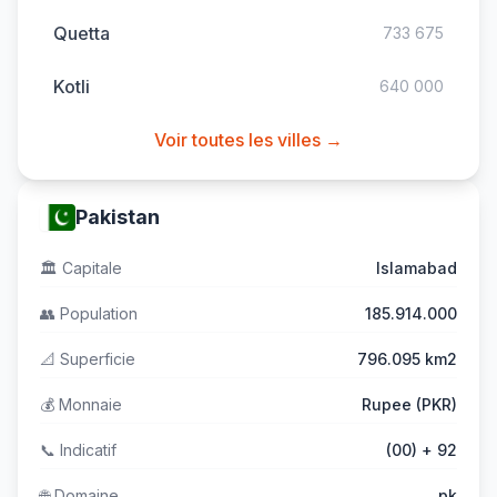
Quetta
733 675
Kotli
640 000
Voir toutes les villes →
Pakistan
🏛️
Capitale
Islamabad
👥
Population
185.914.000
📐
Superficie
796.095 km2
💰
Monnaie
Rupee (PKR)
📞
Indicatif
(00) + 92
🌐
Domaine
.pk