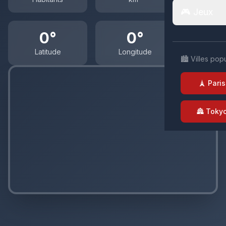
🎮 Jeux
0°
0°
Latitude
Longitude
🏙️ Villes pop
🗼 Paris
🏯 Toky