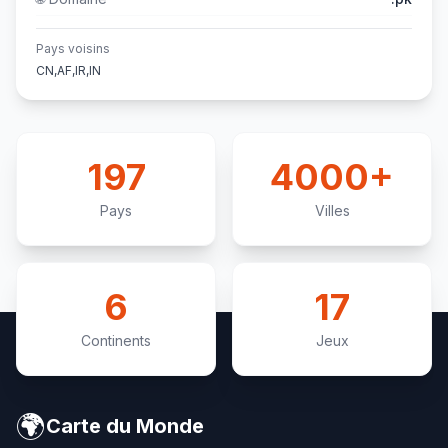
Pays voisins
CN,AF,IR,IN
197
4000+
Pays
Villes
6
17
Continents
Jeux
🌍
Carte du Monde