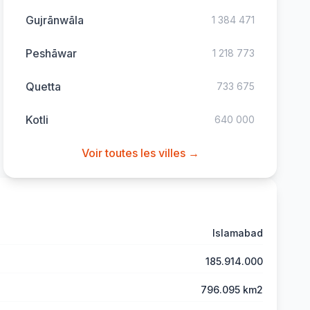
Gujrānwāla
1 384 471
Peshāwar
1 218 773
Quetta
733 675
Kotli
640 000
Voir toutes les villes →
Islamabad
185.914.000
796.095 km2