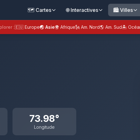
🗺️ Cartes
🌐 Interactives
🏙️ Villes
plorer :
🇪🇺 Europe
🌏 Asie
🌍 Afrique
🗽 Am. Nord
🌎 Am. Sud
🏝️ Océa
73.98°
Longitude