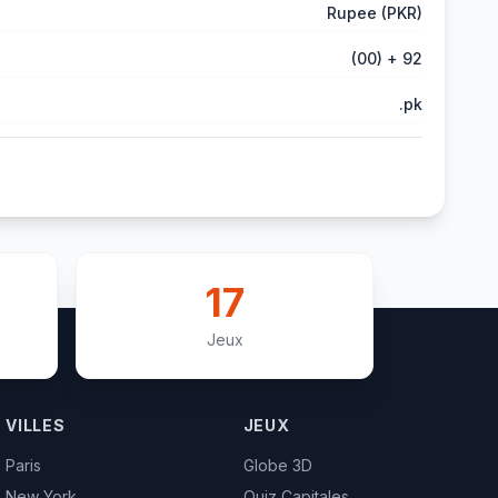
Rupee (PKR)
(00) + 92
.pk
17
Jeux
VILLES
JEUX
Paris
Globe 3D
New York
Quiz Capitales