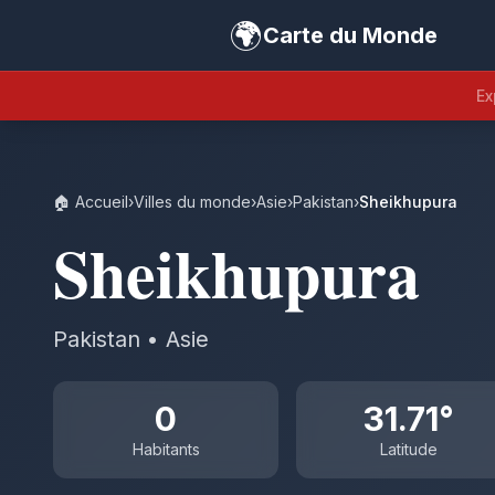
🌍
Carte du Monde
Ex
🏠 Accueil
›
Villes du monde
›
Asie
›
Pakistan
›
Sheikhupura
Sheikhupura
Pakistan • Asie
0
31.71°
Habitants
Latitude