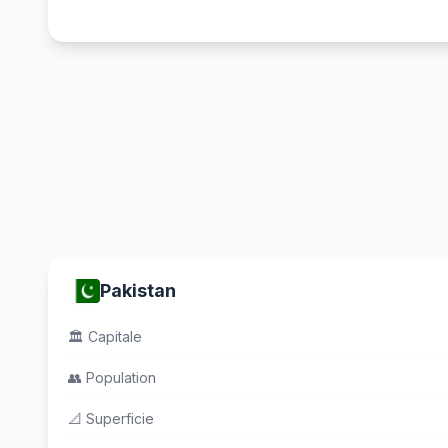
Pakistan
🏛️
Capitale
👥
Population
📐
Superficie