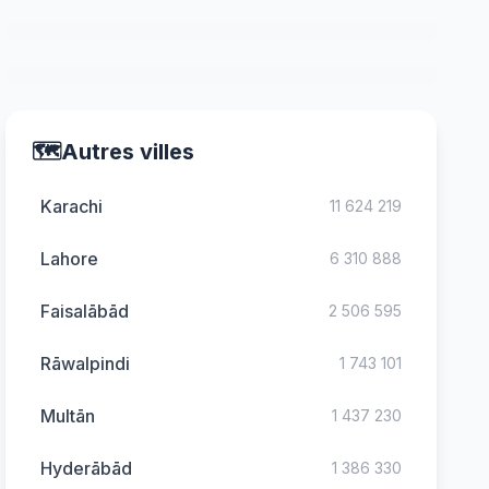
🗺️
Autres villes
Karachi
11 624 219
Lahore
6 310 888
Faisalābād
2 506 595
Rāwalpindi
1 743 101
Multān
1 437 230
Hyderābād
1 386 330