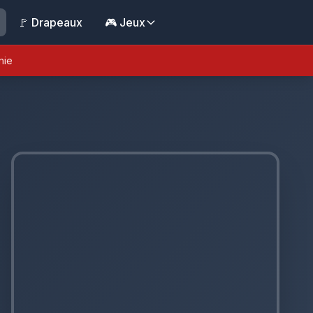
🚩 Drapeaux
🎮 Jeux
nie