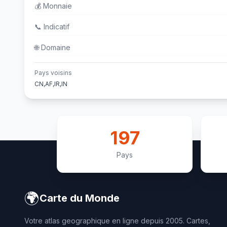
💰
Monnaie
📞
Indicatif
🌐
Domaine
Pays voisins
CN,AF,IR,IN
197
Pays
🌍
Carte du Monde
Votre atlas geographique en ligne depuis 2005. Cartes,