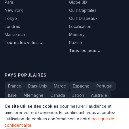
Paris
Globe 3D
New York
Quiz Capitales
Tokyo
Quiz Drapeaux
Londres
Localisation
Marrakech
Memory
Toutes les villes →
Puzzle
Tous les jeux →
PAYS POPULAIRES
France
Etats-Unis
Maroc
Espagne
Portugal
Italie
Allemagne
Canada
Japon
Australie
Bresil
Algerie
Tunisie
Belgique
Drapeaux
Ce site utilise des cookies
pour mesurer l'audience et
ameliorer votre experience. En continuant, vous acceptez
l'utilisation de cookies conformement a notre
politique de
confidentialite
.
© 2005-2026 Carte du Monde. Tous droits reserves.