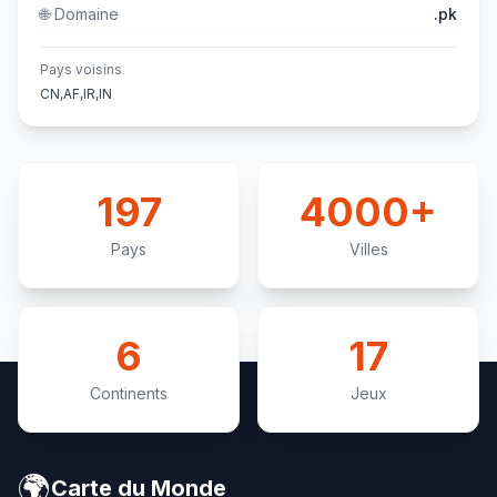
🌐
Domaine
.pk
Pays voisins
CN,AF,IR,IN
197
4000+
Pays
Villes
6
17
Continents
Jeux
🌍
Carte du Monde