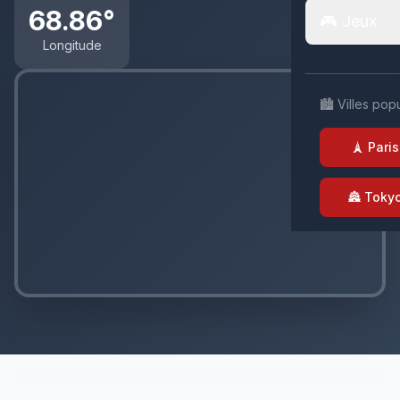
68.86°
🎮 Jeux
Longitude
🏙️ Villes pop
🗼 Paris
🏯 Toky