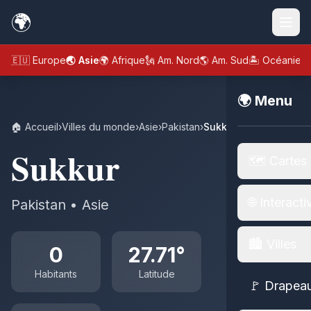
🌍
🇪🇺 Europe
🌏 Asie
🌍 Afrique
🗽 Am. Nord
🌎 Am. Sud
🏝️ Océanie
🌍 Menu
🏠 Accueil
›
Villes du monde
›
Asie
›
Pakistan
›
Sukkur
Sukkur
🗺️ Cartes
🌐 Interacti
Pakistan • Asie
🏙️ Villes
0
27.71°
Habitants
Latitude
🚩 Drapea