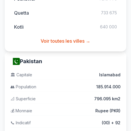
Quetta
733 675
Kotli
640 000
Voir toutes les villes →
Pakistan
🏛️
Capitale
Islamabad
👥
Population
185.914.000
📐
Superficie
796.095 km2
💰
Monnaie
Rupee (PKR)
📞
Indicatif
(00) + 92