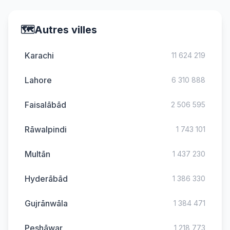
🗺️
Autres villes
Karachi
11 624 219
Lahore
6 310 888
Faisalābād
2 506 595
Rāwalpindi
1 743 101
Multān
1 437 230
Hyderābād
1 386 330
Gujrānwāla
1 384 471
Peshāwar
1 218 773