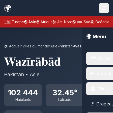
🌍
🇪🇺 Europe
🌏 Asie
🌍 Afrique
🗽 Am. Nord
🌎 Am. Sud
🏝️ Océanie
🌍 Menu
🏠 Accueil
›
Villes du monde
›
Asie
›
Pakistan
›
Wazīrābād
Wazīrābād
🗺️ Cartes
🌐 Interacti
Pakistan • Asie
🏙️ Villes
102 444
32.45°
Habitants
Latitude
🚩 Drapea