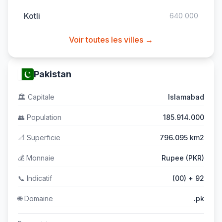
Kotli
640 000
Voir toutes les villes →
Pakistan
🏛️
Capitale
Islamabad
👥
Population
185.914.000
📐
Superficie
796.095 km2
💰
Monnaie
Rupee (PKR)
📞
Indicatif
(00) + 92
🌐
Domaine
.pk