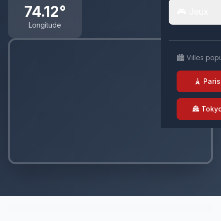
74.12°
🎮 Jeux
Longitude
🏙️ Villes pop
🗼 Paris
🏯 Toky