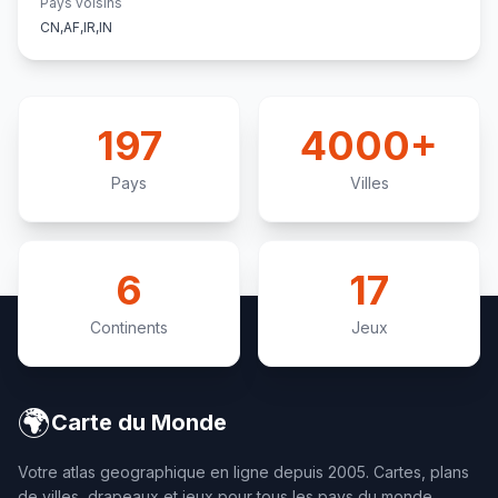
Pays voisins
CN,AF,IR,IN
197
4000+
Pays
Villes
6
17
Continents
Jeux
🌍
Carte du Monde
Votre atlas geographique en ligne depuis 2005. Cartes, plans
de villes, drapeaux et jeux pour tous les pays du monde.