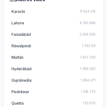
Karachi
11 624 219
Lahore
6 310 888
Faisalābād
2 506 595
Rāwalpindi
1 743 101
Multān
1 437 230
Hyderābād
1 386 330
Gujrānwāla
1 384 471
Peshāwar
1 218 773
Quetta
733 675