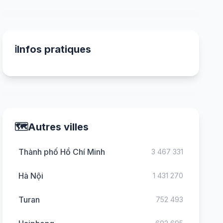
ℹ️
Infos pratiques
🗺️
Autres villes
Thành phố Hồ Chí Minh
3 467 331
Hà Nội
1 431 270
Turan
752 493