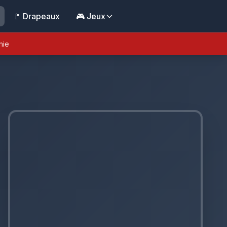
🚩 Drapeaux
🎮 Jeux
nie