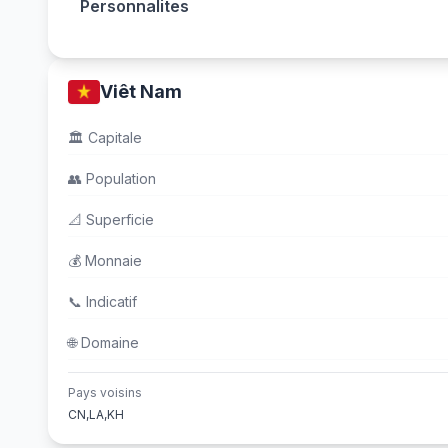
Personnalites
Viêt Nam
🏛️
Capitale
👥
Population
📐
Superficie
💰
Monnaie
📞
Indicatif
🌐
Domaine
Pays voisins
CN,LA,KH