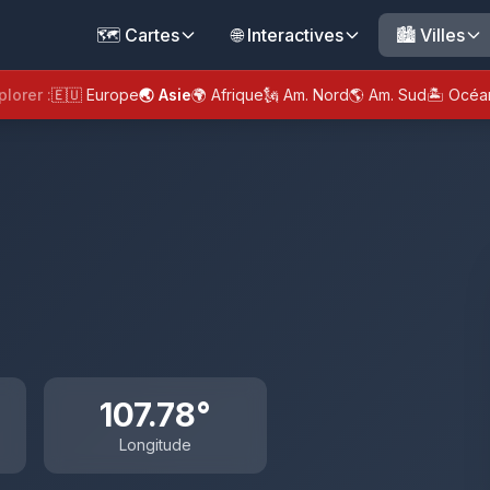
🗺️ Cartes
🌐 Interactives
🏙️ Villes
plorer :
🇪🇺 Europe
🌏 Asie
🌍 Afrique
🗽 Am. Nord
🌎 Am. Sud
🏝️ Océa
107.78°
Longitude