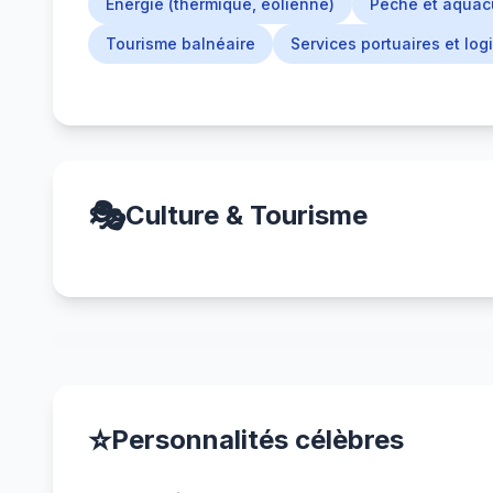
Énergie (thermique, éolienne)
Pêche et aquac
Tourisme balnéaire
Services portuaires et log
🎭
Culture & Tourisme
⭐
Personnalités célèbres