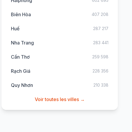
Haiphong
602 695
Biên Hòa
407 208
Huế
287 217
Nha Trang
283 441
Cần Thơ
259 598
Rạch Giá
228 356
Quy Nhơn
210 338
Voir toutes les villes →