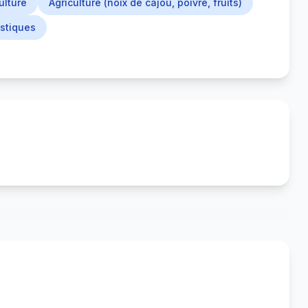
ulture
Agriculture (noix de cajou, poivre, fruits)
istiques