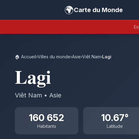
🌍
Carte du Monde
Ex
🏠 Accueil
›
Villes du monde
›
Asie
›
Viêt Nam
›
Lagi
Lagi
Viêt Nam • Asie
160 652
10.67°
Habitants
Latitude