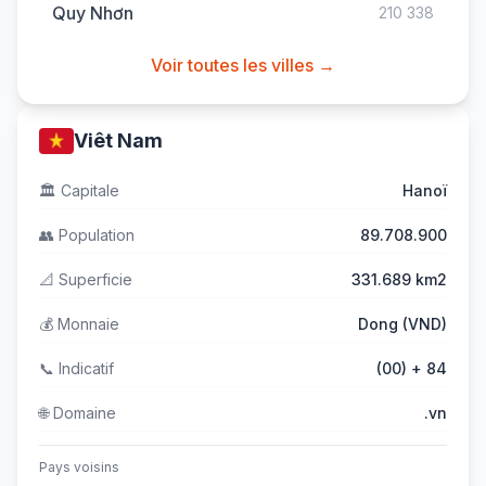
Quy Nhơn
210 338
Voir toutes les villes →
Viêt Nam
🏛️
Capitale
Hanoï
👥
Population
89.708.900
📐
Superficie
331.689 km2
💰
Monnaie
Dong (VND)
📞
Indicatif
(00) + 84
🌐
Domaine
.vn
Pays voisins