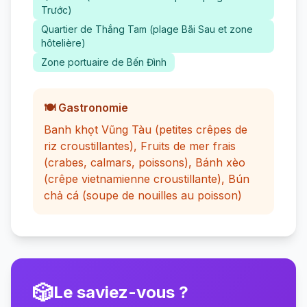
Trước)
Quartier de Thắng Tam (plage Bãi Sau et zone
hôtelière)
Zone portuaire de Bến Đình
🍽️ Gastronomie
Banh khọt Vũng Tàu (petites crêpes de
riz croustillantes), Fruits de mer frais
(crabes, calmars, poissons), Bánh xèo
(crêpe vietnamienne croustillante), Bún
chả cá (soupe de nouilles au poisson)
🎲
Le saviez-vous ?