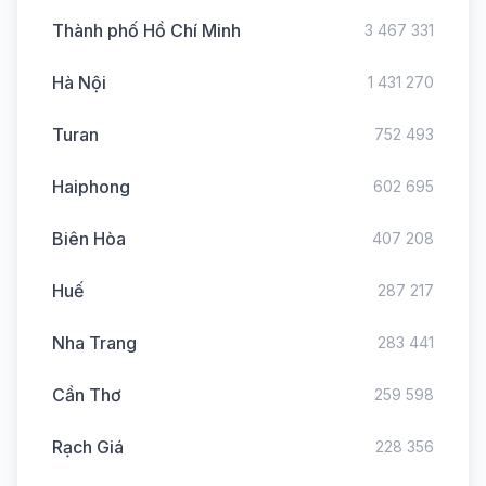
Thành phố Hồ Chí Minh
3 467 331
Hà Nội
1 431 270
Turan
752 493
Haiphong
602 695
Biên Hòa
407 208
Huế
287 217
Nha Trang
283 441
Cần Thơ
259 598
Rạch Giá
228 356