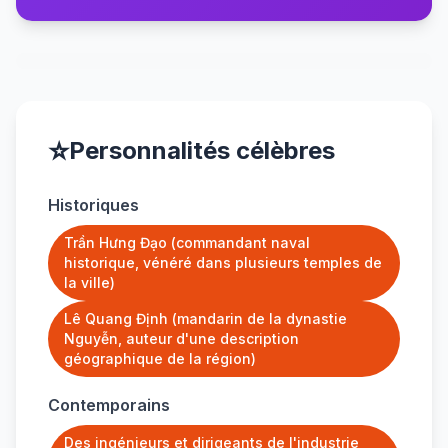
⭐
Personnalités célèbres
Historiques
Trần Hưng Đạo (commandant naval
historique, vénéré dans plusieurs temples de
la ville)
Lê Quang Định (mandarin de la dynastie
Nguyễn, auteur d'une description
géographique de la région)
Contemporains
Des ingénieurs et dirigeants de l'industrie