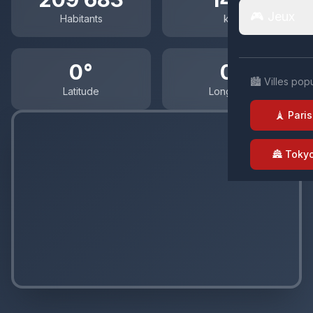
🎮 Jeux
Habitants
km²
0°
0°
🏙️ Villes pop
Latitude
Longitude
🗼 Paris
🏯 Toky