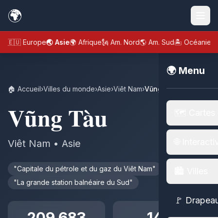
🌍
🇪🇺 Europe
🌏 Asie
🌍 Afrique
🗽 Am. Nord
🌎 Am. Sud
🏝️ Océanie
🌍 Menu
🏠 Accueil
›
Villes du monde
›
Asie
›
Viêt Nam
›
Vũng Tàu
Vũng Tàu
🗺️ Cartes
🌐 Interacti
Viêt Nam • Asie
"Capitale du pétrole et du gaz du Viêt Nam"
🏙️ Villes
"La grande station balnéaire du Sud"
🚩 Drapea
209 683
141.1