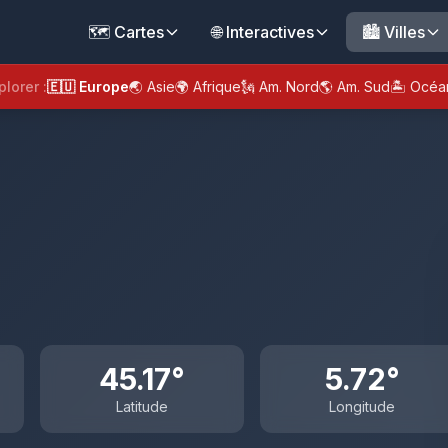
🗺️ Cartes
🌐 Interactives
🏙️ Villes
plorer :
🇪🇺 Europe
🌏 Asie
🌍 Afrique
🗽 Am. Nord
🌎 Am. Sud
🏝️ Océa
45.17°
5.72°
Latitude
Longitude