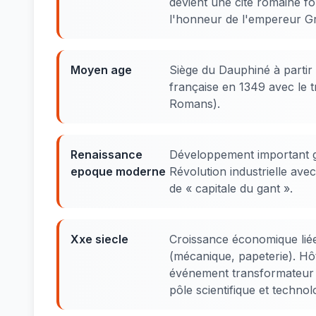
devient une cité romaine fo
l'honneur de l'empereur Gr
Moyen age
Siège du Dauphiné à partir 
française en 1349 avec le t
Romans).
Renaissance
Développement important g
epoque moderne
Révolution industrielle avec
de « capitale du gant ».
Xxe siecle
Croissance économique liée 
(mécanique, papeterie). Hô
événement transformateur 
pôle scientifique et technol