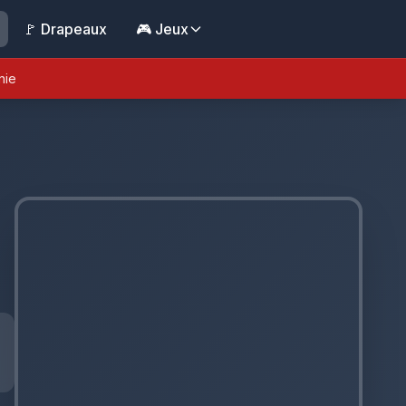
🚩 Drapeaux
🎮 Jeux
nie