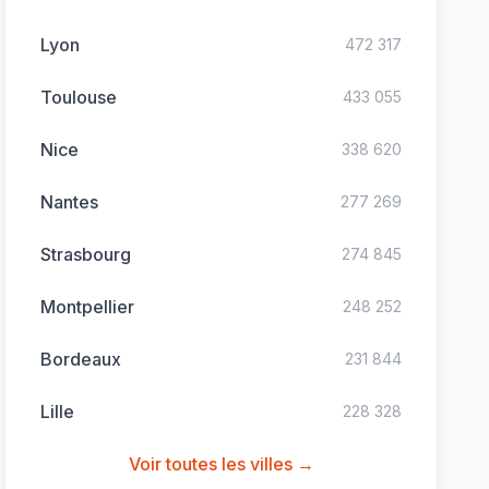
Lyon
472 317
Toulouse
433 055
Nice
338 620
Nantes
277 269
Strasbourg
274 845
Montpellier
248 252
Bordeaux
231 844
Lille
228 328
Voir toutes les villes →