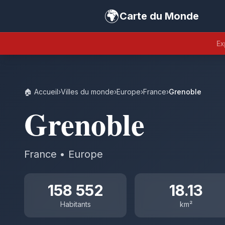
🌍
Carte du Monde
Ex
🏠 Accueil
›
Villes du monde
›
Europe
›
France
›
Grenoble
Grenoble
France • Europe
158 552
18.13
Habitants
km²