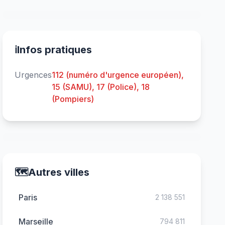
ℹ️
Infos pratiques
Urgences
112 (numéro d'urgence européen),
15 (SAMU), 17 (Police), 18
(Pompiers)
🗺️
Autres villes
Paris
2 138 551
Marseille
794 811