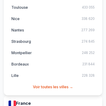
Toulouse
433 055
Nice
338 620
Nantes
277 269
Strasbourg
274 845
Montpellier
248 252
Bordeaux
231 844
Lille
228 328
Voir toutes les villes →
France