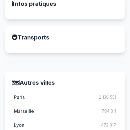
ℹ️
Infos pratiques
🚇
Transports
🗺️
Autres villes
Paris
2 138 551
Marseille
794 811
Lyon
472 317