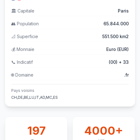
🏛️
Capitale
Paris
👥
Population
65.844.000
📐
Superficie
551.500 km2
💰
Monnaie
Euro (EUR)
📞
Indicatif
(00) + 33
🌐
Domaine
.fr
Pays voisins
CH,DE,BE,LU,IT,AD,MC,ES
197
4000+