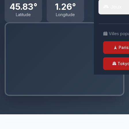
45.83°
1.26°
🎮 Jeux
Latitude
Longitude
🏙️ Villes pop
🗼 Paris
🏯 Toky