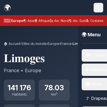
🌍
🇪🇺 Europe
🌏 Asie
🌍 Afrique
🗽 Am. Nord
🌎 Am. Sud
🏝️ Océanie
🌍 Menu
🏠 Accueil
›
Villes du monde
›
Europe
›
France
›
Limoges
Limoges
🗺️ Cartes
🌐 Interacti
France • Europe
🏙️ Villes
141 176
78.03
Habitants
km²
🚩 Drapea